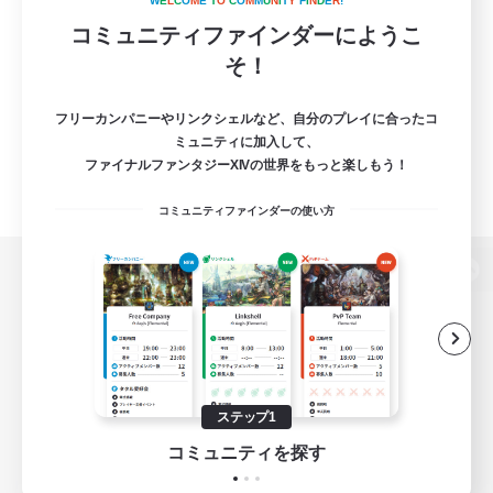
W
E
L
C
O
M
E
T
O
C
O
M
M
U
N
I
T
Y
F
I
N
D
E
R
!
コミュニティファインダーにようこ
そ！
フリーカンパニーやリンクシェルなど、自分のプレイに合ったコ
ミュニティに加入して、
ファイナルファンタジーXIVの世界をもっと楽しもう！
コミュニティファインダーの使い方
パソコン版へ
関連商品
e-STOREで購入
ステップ1
ゲームダウンロード
コミュニティを探す