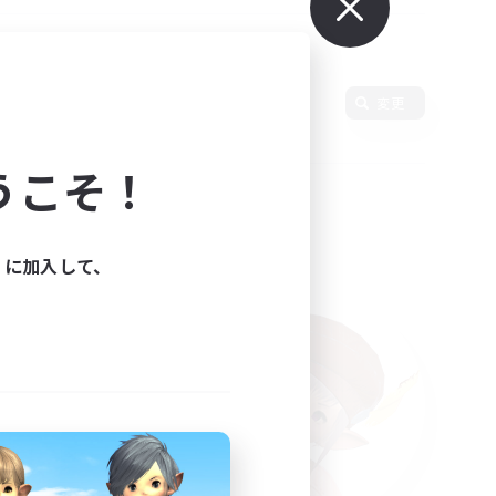
言語
変更
うこそ！
ィに加入して、
た。