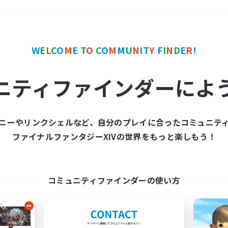
＃初心者/若葉歓迎
使用
W
E
L
C
O
M
E
T
O
C
O
M
M
U
N
I
T
Y
F
I
N
D
E
R
!
ニティファインダーによ
ニーやリンクシェルなど、自分のプレイに合ったコミュニテ
ファイナルファンタジーXIVの世界をもっと楽しもう！
募集数 0件
集が見つかりませんでし
コミュニティファインダーの使い方
条件を変えて検索してみるでっす！