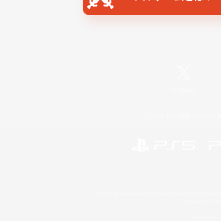
X
/
News
レーティング制度について
©2026 Sony Interactive Entertainment LLC."PlayStation
Microsoft, the 
Windows is e