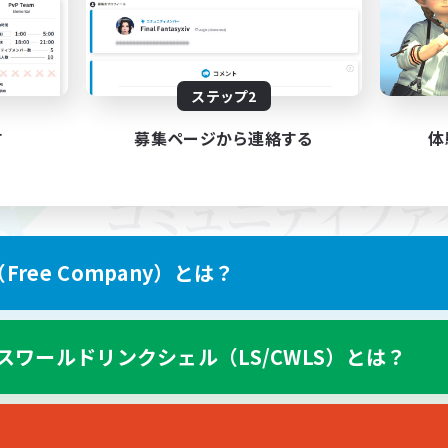
ステップ2
す
募集ページから連絡する
体
ree Company）とは？
スワールドリンクシェル（LS/CWLS）とは？
スマートフォン版へ