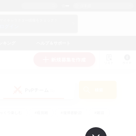
日本語
マイキャラクター情報をチェック！
ログイン
ンキング
ヘルプ＆サポート
新規募集を作成
リスト
ガイド
PvPチーム
検索
(0)
ゆっくり楽しむ
#極挑戦
#復帰者歓迎
#雑談
#ハウジング
#トレジャーハント
#レベリング
#プレイヤー主催イベント