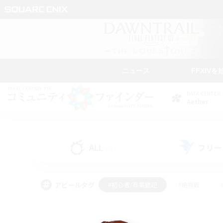
ニュース
FFXIVを
DATA CENTER
Aether
ALL
フリー
(2)
アピールタグ
#初心者/若葉歓迎
#絶挑戦
#学生中心
#なんでも楽しむ
#モブハント
#
#演奏
#ミラプリ（ミラ