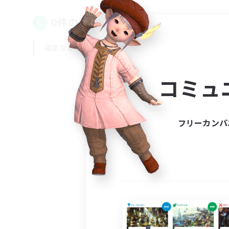
0件の募集が見つかりました！
指定なし
平日
週末
コミュ
フリーカンパ
募