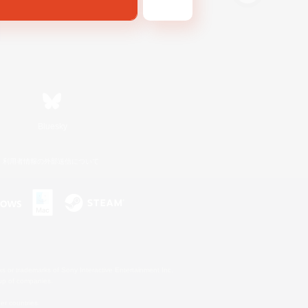
Bluesky
利用者情報の外部送信について
s or trademarks of Sony Interactive Entertainment Inc.
up of companies.
er countries.