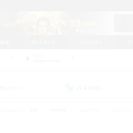
始める
プレイガイド
コミュニティ
ラ
WORLD
Adamantoise
カンパニー
LS & CWLS
(0)
(2)
#立ち上げメンバー募集
#零式挑戦
#社会人中心
#まったり
体験歓迎
#クラフター中心
#ロールプレイ
#ギャザラー中心
ージュプリズム）
#スクリーンショット撮影
#クリア目指して頑張る