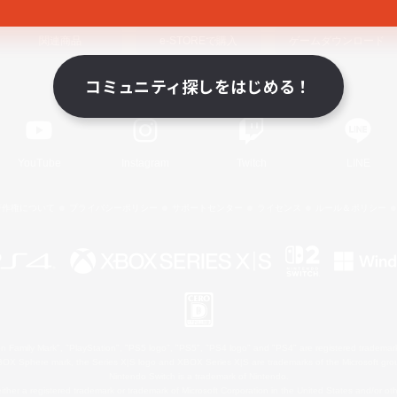
関連商品
e-STOREで購入
ゲームダウンロード
コミュニティ探しをはじめる！
Official Information
YouTube
Instagram
Twitch
LINE
著作権について
プライバシーポリシー
サポートセンター
ライセンス
ルール＆ポリシー
 Family Mark", "PlayStation", "PS5 logo", "PS5", "PS4 logo" and "PS4" are registered trademark
XBOX Sphere mark, the Series X|S logo and XBOX Series X|S are trademarks of the Microsoft gro
Nintendo Switch is a trademark of Nintendo.
ither a registered trademark or trademark of Microsoft Corporation in the United States and/or oth