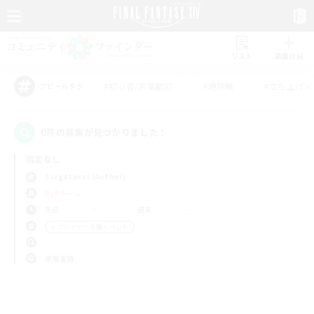
リスト
募集作成
#初心者/若葉歓迎
#絶挑戦
#立ち上げメ
アピールタグ
0件の募集が見つかりました！
指定なし
Sargatanas (Aether)
PvPチーム
平日
週末
＃プレイヤー主催イベント
使用言語