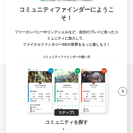
W
E
L
C
O
M
E
T
O
C
O
M
M
U
N
I
T
Y
F
I
N
D
E
R
!
コミュニティファインダーにようこ
そ！
フリーカンパニーやリンクシェルなど、自分のプレイに合ったコ
ミュニティに加入して、
ファイナルファンタジーXIVの世界をもっと楽しもう！
コミュニティファインダーの使い方
パソコン版へ
関連商品
e-STOREで購入
ステップ1
ゲームダウンロード
コミュニティを探す