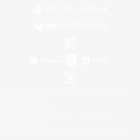
©2026 Sony Interactive Entertainment LLC."PlayStation Family Mark", "PlayStation", "PS5
logo", "PS5", "PS4 logo" and "PS4" are registered trademarks or trademarks of Sony
Interactive Entertainment Inc.
Microsoft, the XBOX Sphere mark, the Series X|S logo and XBOX Series X|S are trademarks
of the Microsoft group of companies.
Nintendo Switch is a trademark of Nintendo.
Windows is either a registered trademark or trademark of Microsoft Corporation in the United
States and/or other countries.
Mac is a trademark of Apple Inc.
©2026 Valve Corporation. Steam and the Steam logo are trademarks and/or registered
trademarks of Valve Corporation in the U.S. and/or other countries.