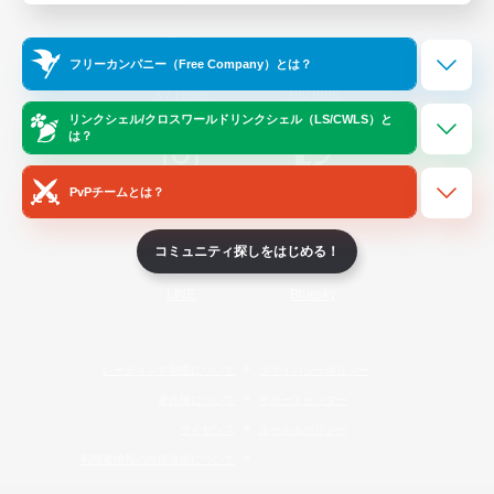
Official Information
フリーカンパニー（Free Company）とは？
/
X
News
YouTube
リンクシェル/クロスワールドリンクシェル（LS/CWLS）と
は？
PvPチームとは？
Instagram
Twitch
コミュニティ探しをはじめる！
LINE
Bluesky
レーティング制度について
プライバシーポリシー
著作権について
サポートセンター
ライセンス
ルール＆ポリシー
利用者情報の外部送信について