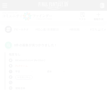
リスト
募集作成
#初心者/若葉歓迎
#絶挑戦
#立ち上げメ
アピールタグ
0件の募集が見つかりました！
指定なし
Adamantoise (Aether)
PvPチーム
平日
週末
＃社会人中心
使用言語