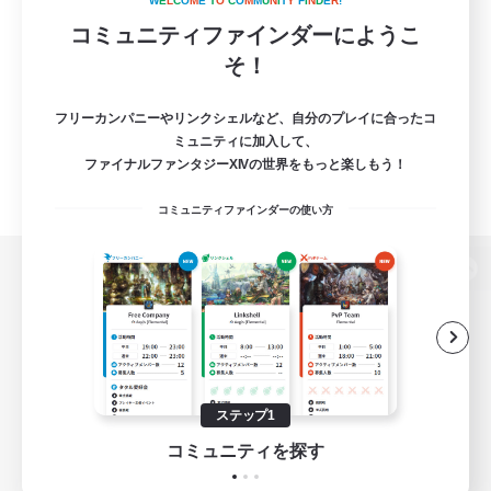
W
E
L
C
O
M
E
T
O
C
O
M
M
U
N
I
T
Y
F
I
N
D
E
R
!
コミュニティファインダーにようこ
そ！
フリーカンパニーやリンクシェルなど、自分のプレイに合ったコ
ミュニティに加入して、
ファイナルファンタジーXIVの世界をもっと楽しもう！
コミュニティファインダーの使い方
パソコン版へ
関連商品
e-STOREで購入
ステップ1
ゲームダウンロード
コミュニティを探す