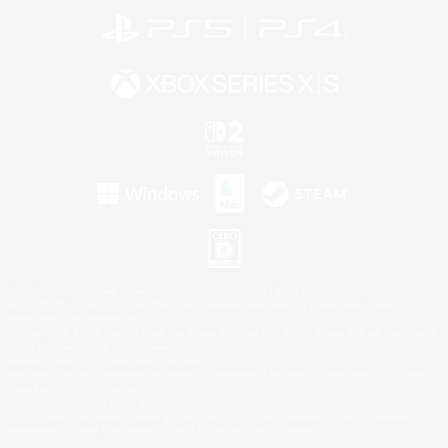
©2026 Sony Interactive Entertainment LLC."PlayStation Family Mark", "PlayStation", "PS5
logo", "PS5", "PS4 logo" and "PS4" are registered trademarks or trademarks of Sony
Interactive Entertainment Inc.
Microsoft, the XBOX Sphere mark, the Series X|S logo and XBOX Series X|S are trademarks
of the Microsoft group of companies.
Nintendo Switch is a trademark of Nintendo.
Windows is either a registered trademark or trademark of Microsoft Corporation in the United
States and/or other countries.
Mac is a trademark of Apple Inc.
©2026 Valve Corporation. Steam and the Steam logo are trademarks and/or registered
trademarks of Valve Corporation in the U.S. and/or other countries.