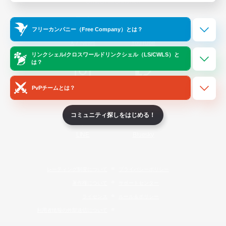
Official Information
フリーカンパニー（Free Company）とは？
/
X
News
YouTube
リンクシェル/クロスワールドリンクシェル（LS/CWLS）と
は？
PvPチームとは？
Instagram
Twitch
コミュニティ探しをはじめる！
LINE
Bluesky
レーティング制度について
プライバシーポリシー
著作権について
サポートセンター
ライセンス
ルール＆ポリシー
利用者情報の外部送信について