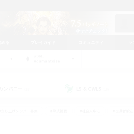
始める
プレイガイド
コミュニティ
ラ
WORLD
Adamantoise
カンパニー
LS & CWLS
(25)
(18)
#立ち上げメンバー募集
#零式挑戦
#社会人中心
#復帰者歓迎
ギャザラー中心
#モブハント
#ロールプレイ
#体験歓迎
レジャーハント
#クリア目指して頑張る
#ミラプリ（ミラージュプリ