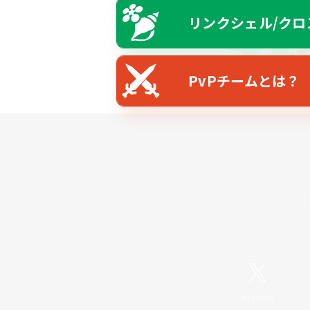
リンクシェル/クロ
PvPチームとは？
X
/
News