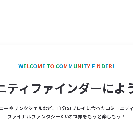
W
E
L
C
O
M
E
T
O
C
O
M
M
U
N
I
T
Y
F
I
N
D
E
R
!
ニティファインダーによ
ニーやリンクシェルなど、自分のプレイに合ったコミュニテ
ファイナルファンタジーXIVの世界をもっと楽しもう！