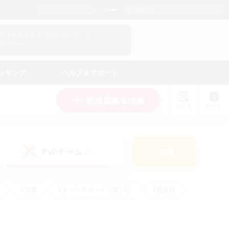
日本語
マイキャラクター情報をチェック！
ログイン
ンキング
ヘルプ＆サポート
新規募集を作成
リスト
ガイド
PvPチーム
検索
(1)
#演奏
#まったりゆっくり楽しむ
#極挑戦
#ハウジング
#レベリング
#クラフター中心
ズム）
#プレイヤー主催イベント