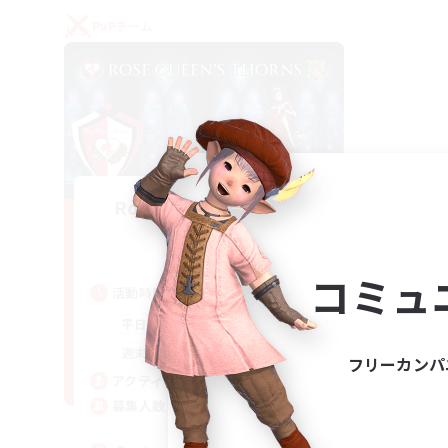
PvPチーム
Rose Queen's Thorns
追加メンバー募集
Aether
コミュ
活動時間
16:00
21:00
平日
16:00
23:00
週末
フリーカンパ
8
アクティブメンバー数
10
募集人数