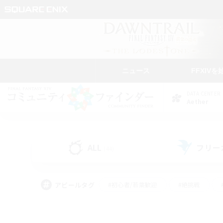
ニュース
FFXIVを
DATA CENTER
Aether
ALL
フリー
(44)
アピールタグ
#初心者/若葉歓迎
#絶挑戦
#雑談
#なんでも楽しむ
#学生中心
#
#スクリーンショット撮影
#ト