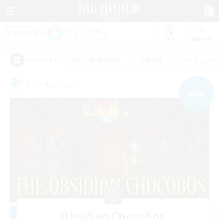
リスト
募集作成
#初心者/若葉歓迎
#絶挑戦
#立ち上げメ
アピールタグ
フリーカンパニー
NEW
Obsidian Chocobos