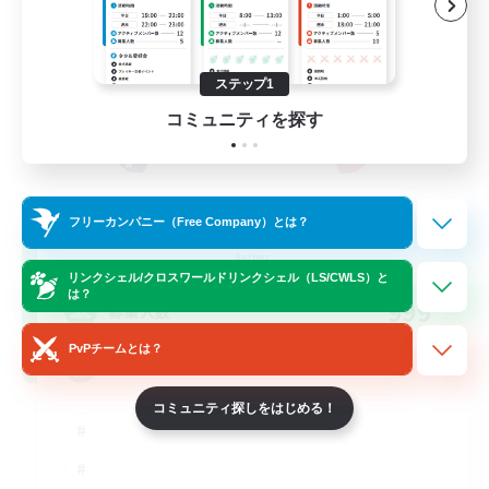
ステップ1
コミュニティを探す
PG Discord & CWLS
フリーカンパニー（Free Company）とは？
追加メンバー募集
Aether
リンクシェル/クロスワールドリンクシェル（LS/CWLS）と
は？
999
募集人数
PvPチームとは？
'Murica
コミュニティ探しをはじめる！