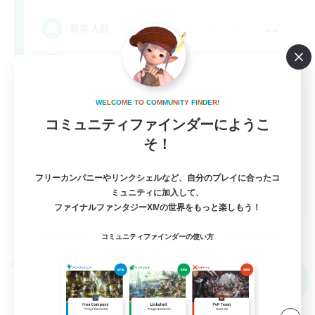
--
募集人数
Lalafell Aether
W
E
L
C
O
M
E
T
O
C
O
M
M
U
N
I
T
Y
F
I
N
D
E
R
!
コミュニティファインダーにようこ
そ！
フリーカンパニーやリンクシェルなど、自分のプレイに合ったコ
ミュニティに加入して、
EN
ファイナルファンタジーXIVの世界をもっと楽しもう！
詳細を見る
募集期間: 2026/09/05 まで
コミュニティファインダーの使い方
クロスワールドリンクシェル
NEW