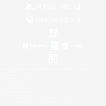
©2026 Sony Interactive Entertainment LLC."PlayStation Family Mark", "PlayStation", "PS5
logo", "PS5", "PS4 logo" and "PS4" are registered trademarks or trademarks of Sony
Interactive Entertainment Inc.
Microsoft, the XBOX Sphere mark, the Series X|S logo and XBOX Series X|S are trademarks
of the Microsoft group of companies.
Nintendo Switch is a trademark of Nintendo.
Windows is either a registered trademark or trademark of Microsoft Corporation in the United
States and/or other countries.
Mac is a trademark of Apple Inc.
©2026 Valve Corporation. Steam and the Steam logo are trademarks and/or registered
trademarks of Valve Corporation in the U.S. and/or other countries.