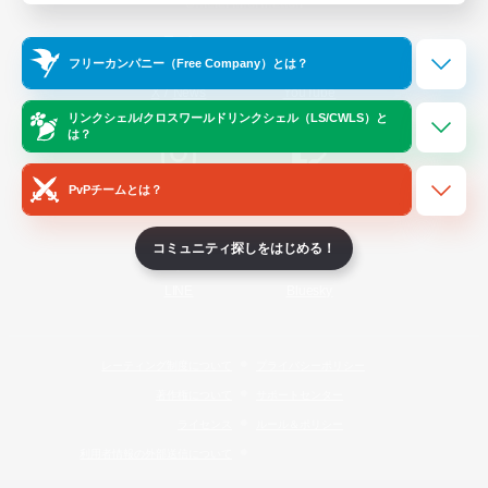
Official Information
フリーカンパニー（Free Company）とは？
/
X
News
YouTube
リンクシェル/クロスワールドリンクシェル（LS/CWLS）と
は？
PvPチームとは？
Instagram
Twitch
コミュニティ探しをはじめる！
LINE
Bluesky
レーティング制度について
プライバシーポリシー
著作権について
サポートセンター
ライセンス
ルール＆ポリシー
利用者情報の外部送信について