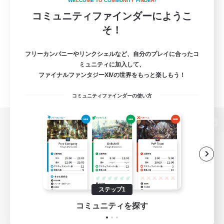
W
E
L
C
O
M
E
T
O
C
O
M
M
U
N
I
T
Y
F
I
N
D
E
R
!
コミュニティファインダーにようこ
そ！
フリーカンパニーやリンクシェルなど、自分のプレイに合ったコ
ミュニティに加入して、
ファイナルファンタジーXIVの世界をもっと楽しもう！
コミュニティファインダーの使い方
パソコン版へ
関連商品
e-STOREで購入
ステップ1
ゲームダウンロード
コミュニティを探す