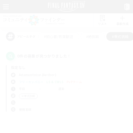
リスト
募集作成
#初心者/若葉歓迎
#絶挑戦
#零式挑戦
アピールタグ
0件の募集が見つかりました！
指定なし
Adamantoise (Aether)
フリーカンパニー
LS & CWLS
PvPチーム
平日
週末
＃零式挑戦
使用言語