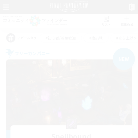
リスト
募集作成
#初心者/若葉歓迎
#絶挑戦
#立ち上げメ
アピールタグ
フリーカンパニー
NEW
Spellbound