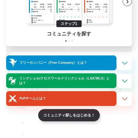
ステップ1
コミュニティを探す
Scions of the Savior
フリーカンパニー（Free Company）とは？
追加メンバー募集
Aether
リンクシェル/クロスワールドリンクシェル（LS/CWLS）と
は？
999
募集人数
PvPチームとは？
Christian
コミュニティ探しをはじめる！