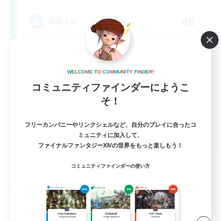
40
募集人数
LGBTQIA+
W
E
L
C
O
M
E
T
O
C
O
M
M
U
N
I
T
Y
F
I
N
D
E
R
!
コミュニティファインダーにようこ
そ！
フリーカンパニーやリンクシェルなど、自分のプレイに合ったコ
ミュニティに加入して、
EN
ファイナルファンタジーXIVの世界をもっと楽しもう！
詳細を見る
募集期間: 2026/09/07 まで
コミュニティファインダーの使い方
クロスワールドリンクシェル