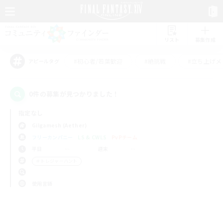
リスト
募集作成
#初心者/若葉歓迎
#絶挑戦
#立ち上げメ
アピールタグ
0件の募集が見つかりました！
指定なし
Gilgamesh (Aether)
フリーカンパニー
LS & CWLS
PvPチーム
平日
週末
＃トレジャーハント
使用言語