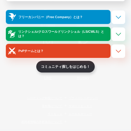
Official Information
フリーカンパニー（Free Company）とは？
/
X
News
YouTube
リンクシェル/クロスワールドリンクシェル（LS/CWLS）と
は？
PvPチームとは？
Instagram
Twitch
コミュニティ探しをはじめる！
LINE
Bluesky
レーティング制度について
プライバシーポリシー
著作権について
サポートセンター
ライセンス
ルール＆ポリシー
利用者情報の外部送信について