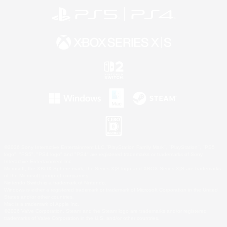
©2026 Sony Interactive Entertainment LLC."PlayStation Family Mark", "PlayStation", "PS5
logo", "PS5", "PS4 logo" and "PS4" are registered trademarks or trademarks of Sony
Interactive Entertainment Inc.
Microsoft, the XBOX Sphere mark, the Series X|S logo and XBOX Series X|S are trademarks
of the Microsoft group of companies.
Nintendo Switch is a trademark of Nintendo.
Windows is either a registered trademark or trademark of Microsoft Corporation in the United
States and/or other countries.
Mac is a trademark of Apple Inc.
©2026 Valve Corporation. Steam and the Steam logo are trademarks and/or registered
trademarks of Valve Corporation in the U.S. and/or other countries.