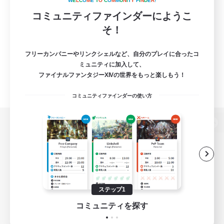
W
E
L
C
O
M
E
T
O
C
O
M
M
U
N
I
T
Y
F
I
N
D
E
R
!
コミュニティファインダーにようこ
そ！
フリーカンパニーやリンクシェルなど、自分のプレイに合ったコ
ミュニティに加入して、
ファイナルファンタジーXIVの世界をもっと楽しもう！
コミュニティファインダーの使い方
パソコン版へ
関連商品
e-STOREで購入
ステップ1
ゲームダウンロード
コミュニティを探す