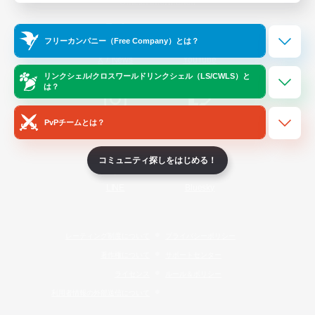
Official Information
フリーカンパニー（Free Company）とは？
/
X
News
YouTube
リンクシェル/クロスワールドリンクシェル（LS/CWLS）と
は？
PvPチームとは？
Instagram
Twitch
コミュニティ探しをはじめる！
LINE
Bluesky
レーティング制度について
プライバシーポリシー
著作権について
サポートセンター
ライセンス
ルール＆ポリシー
利用者情報の外部送信について