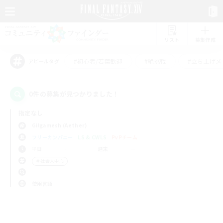
リスト
募集作成
#初心者/若葉歓迎
#絶挑戦
#立ち上げメ
アピールタグ
0件の募集が見つかりました！
指定なし
Gilgamesh (Aether)
フリーカンパニー
LS & CWLS
PvPチーム
平日
週末
＃社会人中心
使用言語