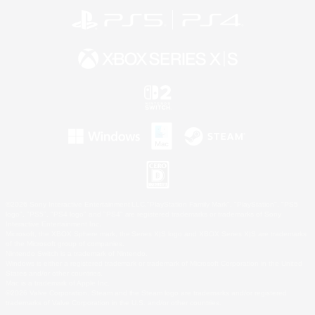
©2026 Sony Interactive Entertainment LLC."PlayStation Family Mark", "PlayStation", "PS5
logo", "PS5", "PS4 logo" and "PS4" are registered trademarks or trademarks of Sony
Interactive Entertainment Inc.
Microsoft, the XBOX Sphere mark, the Series X|S logo and XBOX Series X|S are trademarks
of the Microsoft group of companies.
Nintendo Switch is a trademark of Nintendo.
Windows is either a registered trademark or trademark of Microsoft Corporation in the United
States and/or other countries.
Mac is a trademark of Apple Inc.
©2026 Valve Corporation. Steam and the Steam logo are trademarks and/or registered
trademarks of Valve Corporation in the U.S. and/or other countries.