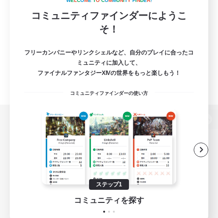
W
E
L
C
O
M
E
T
O
C
O
M
M
U
N
I
T
Y
F
I
N
D
E
R
!
コミュニティファインダーにようこ
そ！
フリーカンパニーやリンクシェルなど、自分のプレイに合ったコ
ミュニティに加入して、
ファイナルファンタジーXIVの世界をもっと楽しもう！
コミュニティファインダーの使い方
パソコン版へ
関連商品
e-STOREで購入
ステップ1
ゲームダウンロード
コミュニティを探す