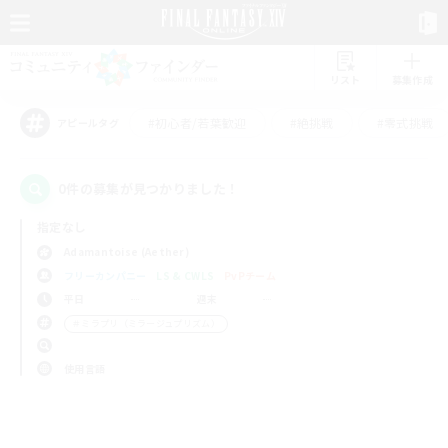
リスト
募集作成
#初心者/若葉歓迎
#絶挑戦
#零式挑戦
アピールタグ
0件の募集が見つかりました！
指定なし
Adamantoise (Aether)
フリーカンパニー
LS & CWLS
PvPチーム
平日
週末
＃ミラプリ（ミラージュプリズム）
使用言語