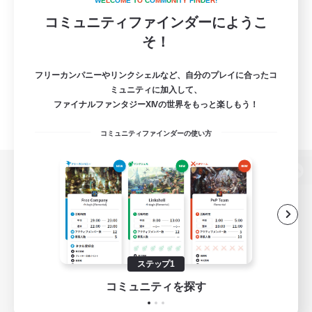
W
E
L
C
O
M
E
T
O
C
O
M
M
U
N
I
T
Y
F
I
N
D
E
R
!
コミュニティファインダーにようこ
そ！
フリーカンパニーやリンクシェルなど、自分のプレイに合ったコ
ミュニティに加入して、
ファイナルファンタジーXIVの世界をもっと楽しもう！
コミュニティファインダーの使い方
パソコン版へ
関連商品
e-STOREで購入
ステップ1
ゲームダウンロード
コミュニティを探す