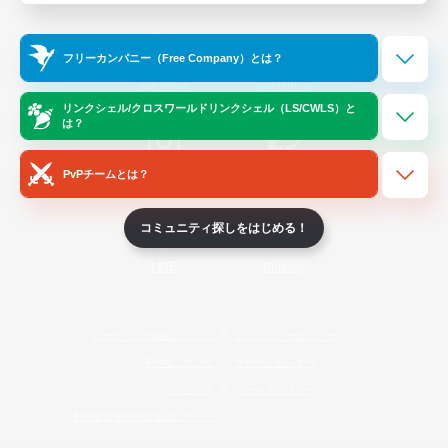
Official Information
フリーカンパニー（Free Company）とは？
/
X
News
YouTube
リンクシェル/クロスワールドリンクシェル（LS/CWLS）と
は？
PvPチームとは？
Instagram
Twitch
コミュニティ探しをはじめる！
LINE
Bluesky
レーティング制度について
プライバシーポリシー
著作権について
サポートセンター
ライセンス
ルール＆ポリシー
利用者情報の外部送信について