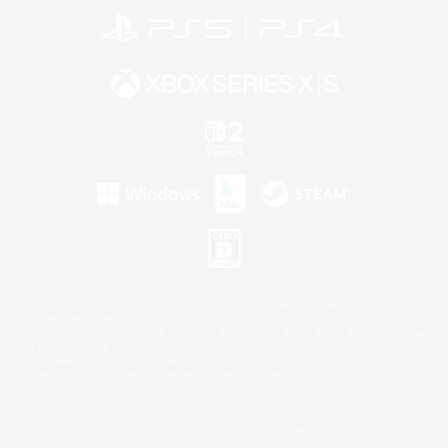
©2026 Sony Interactive Entertainment LLC."PlayStation Family Mark", "PlayStation", "PS5
logo", "PS5", "PS4 logo" and "PS4" are registered trademarks or trademarks of Sony
Interactive Entertainment Inc.
Microsoft, the XBOX Sphere mark, the Series X|S logo and XBOX Series X|S are trademarks
of the Microsoft group of companies.
Nintendo Switch is a trademark of Nintendo.
Windows is either a registered trademark or trademark of Microsoft Corporation in the United
States and/or other countries.
Mac is a trademark of Apple Inc.
©2026 Valve Corporation. Steam and the Steam logo are trademarks and/or registered
trademarks of Valve Corporation in the U.S. and/or other countries.