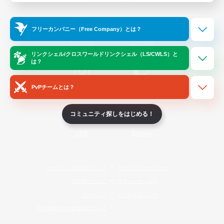
Official Information
フリーカンパニー（Free Company）とは？
/
X
News
YouTube
リンクシェル/クロスワールドリンクシェル（LS/CWLS）と
は？
PvPチームとは？
Instagram
Twitch
コミュニティ探しをはじめる！
LINE
Bluesky
レーティング制度について
プライバシーポリシー
著作権について
サポートセンター
ライセンス
ルール＆ポリシー
利用者情報の外部送信について