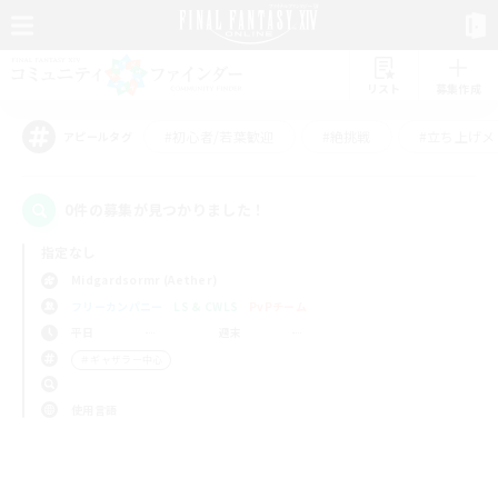
リスト
募集作成
#初心者/若葉歓迎
#絶挑戦
#立ち上げメ
アピールタグ
0件の募集が見つかりました！
指定なし
Midgardsormr (Aether)
フリーカンパニー
LS & CWLS
PvPチーム
平日
週末
＃ギャザラー中心
使用言語