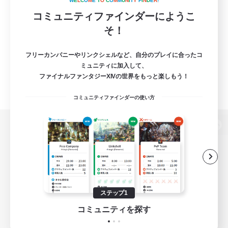
W
E
L
C
O
M
E
T
O
C
O
M
M
U
N
I
T
Y
F
I
N
D
E
R
!
コミュニティファインダーにようこ
そ！
フリーカンパニーやリンクシェルなど、自分のプレイに合ったコ
ミュニティに加入して、
ファイナルファンタジーXIVの世界をもっと楽しもう！
コミュニティファインダーの使い方
パソコン版へ
関連商品
e-STOREで購入
ステップ1
ゲームダウンロード
コミュニティを探す