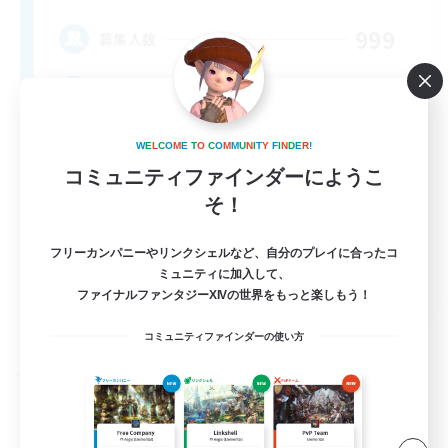
999
募集人数
Brasil
W
E
L
C
O
M
E
T
O
C
O
M
M
U
N
I
T
Y
F
I
N
D
E
R
!
コミュニティファインダーにようこ
そ！
フリーカンパニーやリンクシェルなど、自分のプレイに合ったコ
ミュニティに加入して、
EN
ファイナルファンタジーXIVの世界をもっと楽しもう！
詳細を見る
募集期間: 2026/09/04 まで
コミュニティファインダーの使い方
フリーカンパニー