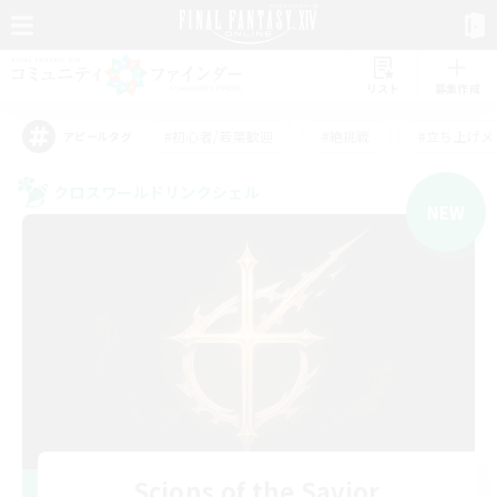
リスト
募集作成
#初心者/若葉歓迎
#絶挑戦
#立ち上げメ
アピールタグ
クロスワールドリンクシェル
NEW
Scions of the Savior