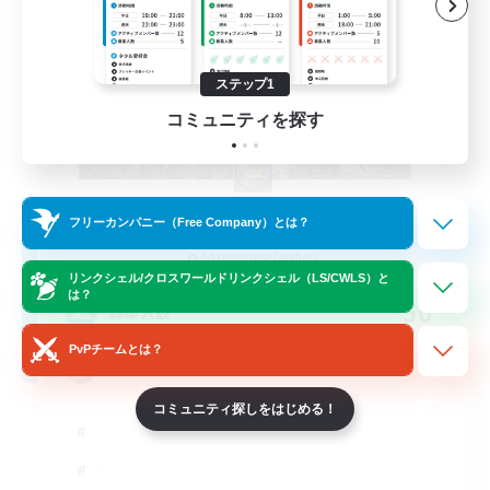
ステップ1
コミュニティを探す
The Baker's Bloc
フリーカンパニー（Free Company）とは？
追加メンバー募集
Adamantoise [Aether]
リンクシェル/クロスワールドリンクシェル（LS/CWLS）と
は？
50
募集人数
PvPチームとは？
Friends
コミュニティ探しをはじめる！