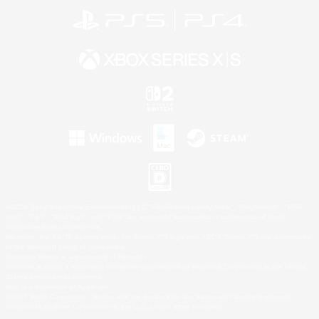
©2026 Sony Interactive Entertainment LLC."PlayStation Family Mark", "PlayStation", "PS5
logo", "PS5", "PS4 logo" and "PS4" are registered trademarks or trademarks of Sony
Interactive Entertainment Inc.
Microsoft, the XBOX Sphere mark, the Series X|S logo and XBOX Series X|S are trademarks
of the Microsoft group of companies.
Nintendo Switch is a trademark of Nintendo.
Windows is either a registered trademark or trademark of Microsoft Corporation in the United
States and/or other countries.
Mac is a trademark of Apple Inc.
©2026 Valve Corporation. Steam and the Steam logo are trademarks and/or registered
trademarks of Valve Corporation in the U.S. and/or other countries.