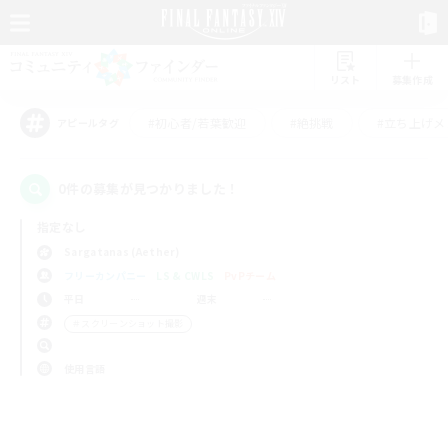
リスト
募集作成
#初心者/若葉歓迎
#絶挑戦
#立ち上げメ
アピールタグ
0件の募集が見つかりました！
指定なし
Sargatanas (Aether)
フリーカンパニー
LS & CWLS
PvPチーム
平日
週末
＃スクリーンショット撮影
使用言語