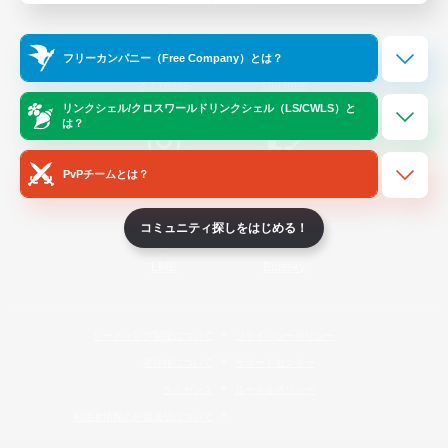
Official Information
フリーカンパニー（Free Company）とは？
/
X
News
YouTube
リンクシェル/クロスワールドリンクシェル（LS/CWLS）と
は？
PvPチームとは？
Instagram
Twitch
コミュニティ探しをはじめる！
LINE
Bluesky
レーティング制度について
プライバシーポリシー
著作権について
サポートセンター
ライセンス
ルール＆ポリシー
利用者情報の外部送信について