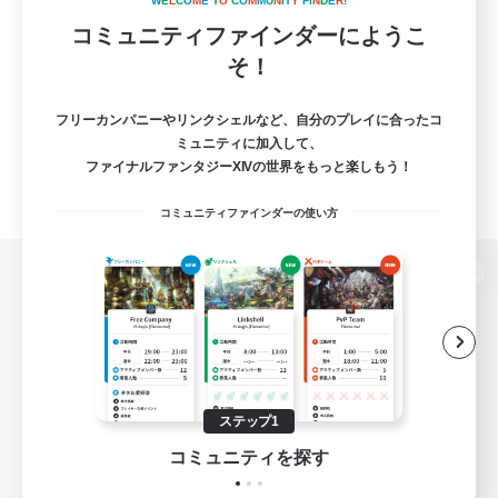
W
E
L
C
O
M
E
T
O
C
O
M
M
U
N
I
T
Y
F
I
N
D
E
R
!
コミュニティファインダーにようこ
そ！
フリーカンパニーやリンクシェルなど、自分のプレイに合ったコ
ミュニティに加入して、
ファイナルファンタジーXIVの世界をもっと楽しもう！
コミュニティファインダーの使い方
パソコン版へ
関連商品
e-STOREで購入
ステップ1
ゲームダウンロード
コミュニティを探す