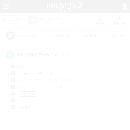
リスト
募集作成
#初心者/若葉歓迎
#絶挑戦
#立ち上げメ
アピールタグ
0件の募集が見つかりました！
指定なし
Sargatanas (Aether)
フリーカンパニー
LS & CWLS
PvPチーム
平日
週末
＃零式挑戦
使用言語