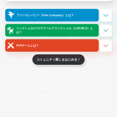
Official Information
フリーカンパニー（Free Company）とは？
/
X
News
YouTube
リンクシェル/クロスワールドリンクシェル（LS/CWLS）と
は？
PvPチームとは？
Instagram
Twitch
コミュニティ探しをはじめる！
LINE
Bluesky
レーティング制度について
プライバシーポリシー
著作権について
サポートセンター
ライセンス
ルール＆ポリシー
利用者情報の外部送信について