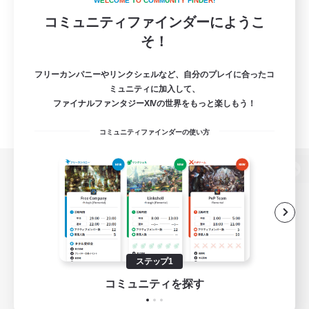
W
E
L
C
O
M
E
T
O
C
O
M
M
U
N
I
T
Y
F
I
N
D
E
R
!
コミュニティファインダーにようこ
そ！
フリーカンパニーやリンクシェルなど、自分のプレイに合ったコ
ミュニティに加入して、
ファイナルファンタジーXIVの世界をもっと楽しもう！
コミュニティファインダーの使い方
パソコン版へ
関連商品
e-STOREで購入
ステップ1
ゲームダウンロード
コミュニティを探す