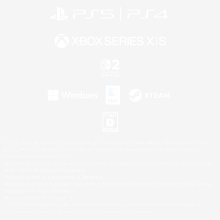
©2026 Sony Interactive Entertainment LLC."PlayStation Family Mark", "PlayStation", "PS5
logo", "PS5", "PS4 logo" and "PS4" are registered trademarks or trademarks of Sony
Interactive Entertainment Inc.
Microsoft, the XBOX Sphere mark, the Series X|S logo and XBOX Series X|S are trademarks
of the Microsoft group of companies.
Nintendo Switch is a trademark of Nintendo.
Windows is either a registered trademark or trademark of Microsoft Corporation in the United
States and/or other countries.
Mac is a trademark of Apple Inc.
©2026 Valve Corporation. Steam and the Steam logo are trademarks and/or registered
trademarks of Valve Corporation in the U.S. and/or other countries.