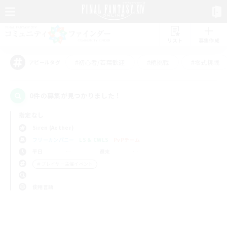
リスト
募集作成
#初心者/若葉歓迎
#絶挑戦
#零式挑戦
アピールタグ
0件の募集が見つかりました！
指定なし
Siren (Aether)
フリーカンパニー
LS & CWLS
PvPチーム
平日
週末
＃プレイヤー主催イベント
使用言語