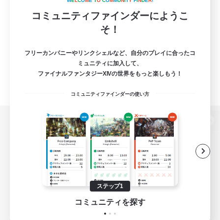
W
E
L
C
O
M
E
T
O
C
O
M
M
U
N
I
T
Y
F
I
N
D
E
R
!
コミュニティファインダーにようこ
そ！
フリーカンパニーやリンクシェルなど、自分のプレイに合ったコ
ミュニティに加入して、
ファイナルファンタジーXIVの世界をもっと楽しもう！
コミュニティファインダーの使い方
パソコン版へ
関連商品
e-STOREで購入
ステップ1
ゲームダウンロード
コミュニティを探す