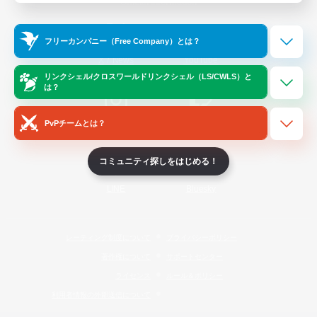
Official Information
フリーカンパニー（Free Company）とは？
/
X
News
YouTube
リンクシェル/クロスワールドリンクシェル（LS/CWLS）と
は？
PvPチームとは？
Instagram
Twitch
コミュニティ探しをはじめる！
LINE
Bluesky
レーティング制度について
プライバシーポリシー
著作権について
サポートセンター
ライセンス
ルール＆ポリシー
利用者情報の外部送信について