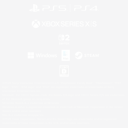
©2026 Sony Interactive Entertainment LLC."PlayStation Family Mark", "PlayStation", "PS5
logo", "PS5", "PS4 logo" and "PS4" are registered trademarks or trademarks of Sony
Interactive Entertainment Inc.
Microsoft, the XBOX Sphere mark, the Series X|S logo and XBOX Series X|S are trademarks
of the Microsoft group of companies.
Nintendo Switch is a trademark of Nintendo.
Windows is either a registered trademark or trademark of Microsoft Corporation in the United
States and/or other countries.
Mac is a trademark of Apple Inc.
©2026 Valve Corporation. Steam and the Steam logo are trademarks and/or registered
trademarks of Valve Corporation in the U.S. and/or other countries.