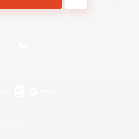
Bluesky
利用者情報の外部送信について
s or trademarks of Sony Interactive Entertainment Inc.
up of companies.
er countries.