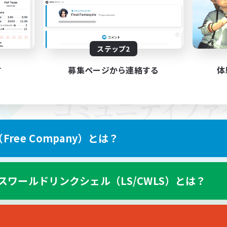
ステップ2
す
募集ページから連絡する
体
ree Company）とは？
スワールドリンクシェル（LS/CWLS）とは？
スマートフォン版へ