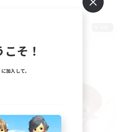
言語
変更
うこそ！
ィに加入して、
た。