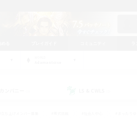
始める
プレイガイド
コミュニティ
ラ
WORLD
Adamantoise
カンパニー
LS & CWLS
(0)
(0)
#立ち上げメンバー募集
#零式挑戦
#社会人中心
#まったり
体験歓迎
#クラフター中心
#ロールプレイ
#ギャザラー中心
ージュプリズム）
#スクリーンショット撮影
#クリア目指して頑張る