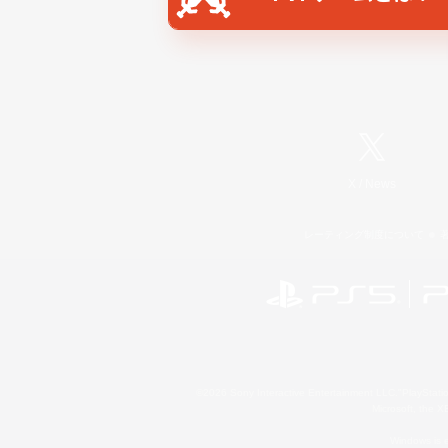
X
/
News
レーティング制度について
©2026 Sony Interactive Entertainment LLC."PlayStation
Microsoft, the 
Windows is e