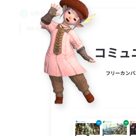
0件の募集が見つかりました！
指定なし
平日
週末
コミュ
フリーカンパ
募