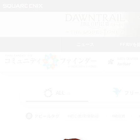
ニュース
FFXIVを
DATA CENTER
Aether
ALL
フリー
(0)
アピールタグ
#初心者/若葉歓迎
#絶挑戦
#学生中心
#なんでも楽しむ
#モブハント
#
#演奏
#ミラプリ（ミラ