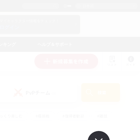
日本語
マイキャラクター情報をチェック！
ログイン
ンキング
ヘルプ＆サポート
新規募集を作成
リスト
ガイド
PvPチーム
検索
(0)
ゆっくり楽しむ
#極挑戦
#復帰者歓迎
#雑談
#ハウジング
#トレジャーハント
#レベリング
#プレイヤー主催イベント