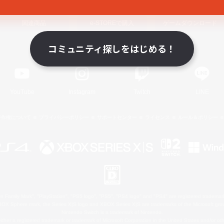
関連商品
e-STOREで購入
ゲームダウンロード
コミュニティ探しをはじめる！
Official Information
YouTube
Instagram
Twitch
LINE
著作権について
プライバシーポリシー
サポートセンター
ライセンス
ルール＆ポリシー
 Family Mark", "PlayStation", "PS5 logo", "PS5", "PS4 logo" and "PS4" are registered trademark
XBOX Sphere mark, the Series X|S logo and XBOX Series X|S are trademarks of the Microsoft gro
Nintendo Switch is a trademark of Nintendo.
ither a registered trademark or trademark of Microsoft Corporation in the United States and/or oth