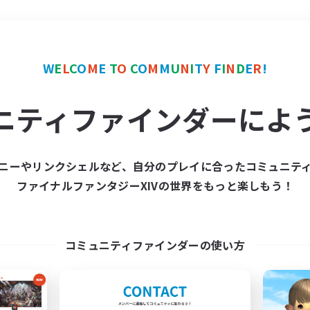
＃トレジャーハント
使用
W
E
L
C
O
M
E
T
O
C
O
M
M
U
N
I
T
Y
F
I
N
D
E
R
!
ニティファインダーによ
ニーやリンクシェルなど、自分のプレイに合ったコミュニテ
ファイナルファンタジーXIVの世界をもっと楽しもう！
募集数 0件
集が見つかりませんでし
コミュニティファインダーの使い方
条件を変えて検索してみるでっす！