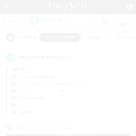
リスト
募集作成
#初心者/若葉歓迎
#絶挑戦
#立ち上げメ
アピールタグ
2件の募集が見つかりました！
指定なし
Adamantoise (Aether)
フリーカンパニー
LS & CWLS
PvPチーム
平日
週末
＃初心者/若葉歓迎
使用言語
クロスワールドリンクシェル