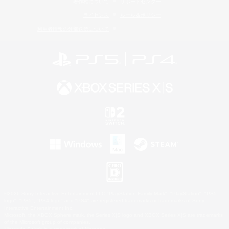
著作権について
サポートセンター
ライセンス
ルール＆ポリシー
利用者情報の外部送信について
©2026 Sony Interactive Entertainment LLC."PlayStation Family Mark", "PlayStation", "PS5
logo", "PS5", "PS4 logo" and "PS4" are registered trademarks or trademarks of Sony
Interactive Entertainment Inc.
Microsoft, the XBOX Sphere mark, the Series X|S logo and XBOX Series X|S are trademarks
of the Microsoft group of companies.