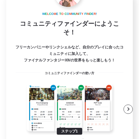
Light Akatsuki
追加メンバー募集
W
E
L
C
O
M
E
T
O
C
O
M
M
U
N
I
T
Y
F
I
N
D
E
R
!
Aether
コミュニティファインダーにようこ
30
そ！
募集人数
kind to each other
フリーカンパニーやリンクシェルなど、自分のプレイに合ったコ
ミュニティに加入して、
ファイナルファンタジーXIVの世界をもっと楽しもう！
初心者/若葉歓迎
コミュニティファインダーの使い方
復帰者歓迎
なんでも楽しむ
クリア目指して頑張る
JA / EN
詳細を見る
募集期間: 2026/08/24 まで
ステップ1