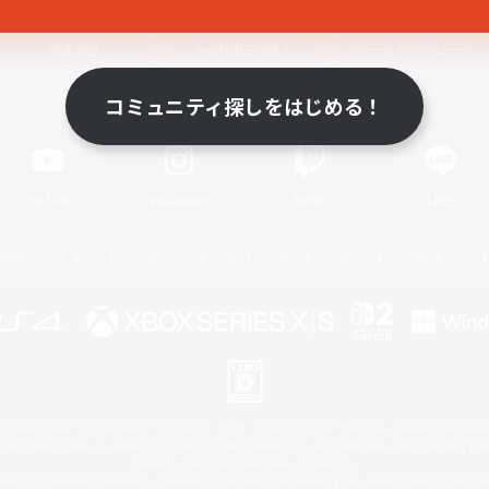
関連商品
e-STOREで購入
ゲームダウンロード
コミュニティ探しをはじめる！
Official Information
YouTube
Instagram
Twitch
LINE
著作権について
プライバシーポリシー
サポートセンター
ライセンス
ルール＆ポリシー
 Family Mark", "PlayStation", "PS5 logo", "PS5", "PS4 logo" and "PS4" are registered trademark
XBOX Sphere mark, the Series X|S logo and XBOX Series X|S are trademarks of the Microsoft gro
Nintendo Switch is a trademark of Nintendo.
ither a registered trademark or trademark of Microsoft Corporation in the United States and/or oth