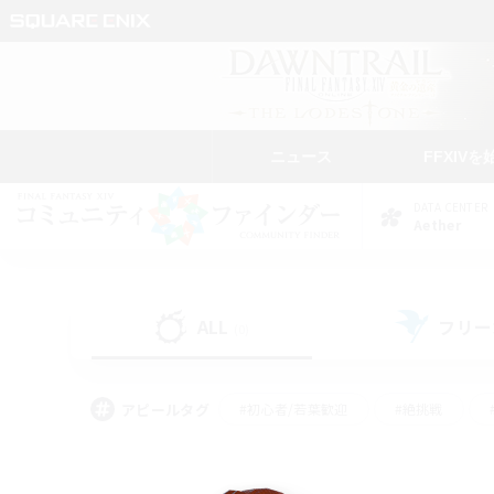
ニュース
FFXIVを
DATA CENTER
Aether
ALL
フリー
(0)
アピールタグ
#初心者/若葉歓迎
#絶挑戦
#学生中心
#なんでも楽しむ
#モブハント
#
#演奏
#ミラプリ（ミラ