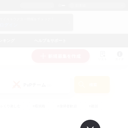
日本語
マイキャラクター情報をチェック！
ログイン
ンキング
ヘルプ＆サポート
新規募集を作成
リスト
ガイド
PvPチーム
検索
(0)
ゆっくり楽しむ
#極挑戦
#復帰者歓迎
#雑談
#ハウジング
#トレジャーハント
#レベリング
#プレイヤー主催イベント