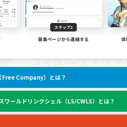
ステップ2
す
募集ページから連絡する
体
ree Company）とは？
スワールドリンクシェル（LS/CWLS）とは？
スマートフォン版へ