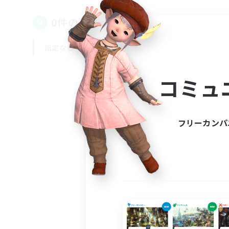
0件の募集が見つかりました！
指定なし
平日
週末
コミュ
フリーカンパ
募