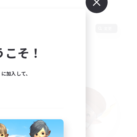
語
変更
うこそ！
ィに加入して、
た。