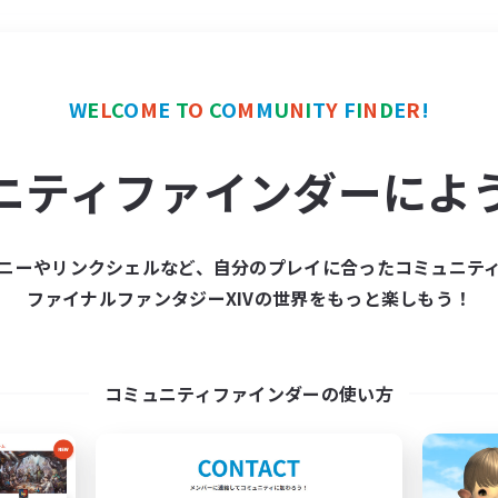
＃ギャザラー中心
使用言
W
E
L
C
O
M
E
T
O
C
O
M
M
U
N
I
T
Y
F
I
N
D
E
R
!
ニティファインダーによ
ニーやリンクシェルなど、自分のプレイに合ったコミュニテ
ファイナルファンタジーXIVの世界をもっと楽しもう！
募集数 0件
集が見つかりませんでし
コミュニティファインダーの使い方
条件を変えて検索してみるでっす！