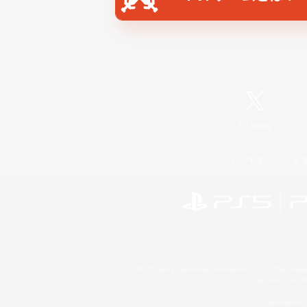
X
/
News
レーティング制度について
©2026 Sony Interactive Entertainment LLC."PlayStation
Microsoft, the 
Windows is e