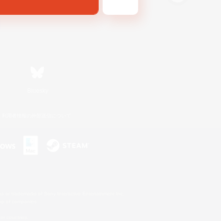
Bluesky
利用者情報の外部送信について
s or trademarks of Sony Interactive Entertainment Inc.
up of companies.
er countries.