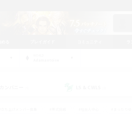
始める
プレイガイド
コミュニティ
ラ
WORLD
Adamantoise
カンパニー
LS & CWLS
(0)
(0)
#立ち上げメンバー募集
#零式挑戦
#社会人中心
#まったり
体験歓迎
#クラフター中心
#ロールプレイ
#ギャザラー中心
ージュプリズム）
#スクリーンショット撮影
#クリア目指して頑張る