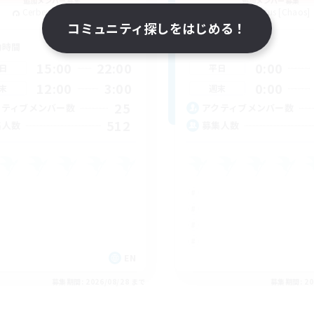
追加メンバー募集
追加メンバー募集
Cerberus [Chaos]
Cerberus [Chaos]
コミュニティ探しをはじめる！
動時間
活動時間
15:00
22:00
0:00
日
平日
12:00
3:00
0:00
末
週末
25
クティブメンバー数
アクティブメンバー数
512
集人数
募集人数
EN
募集期間: 2026/08/28 まで
募集期間: 20