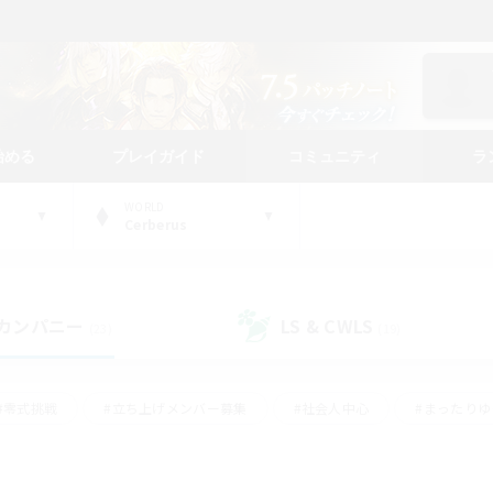
始める
プレイガイド
コミュニティ
ラ
WORLD
Cerberus
カンパニー
LS & CWLS
(23)
(19)
#零式挑戦
#立ち上げメンバー募集
#社会人中心
#まったり
#体験歓迎
#クラフター中心
#ギャザラー中心
#ロー
ング
#演奏
#ミラプリ（ミラージュプリズム）
#クリア目指