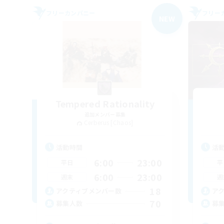
フリーカンパニー
フリー
NEW
Tempered Rationality
追加メンバー募集
Cerberus [Chaos]
活動時間
活
6:00
23:00
平日
平
6:00
23:00
週末
週
18
アクティブメンバー数
ア
70
募集人数
募