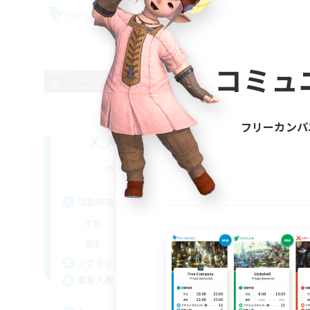
フリーカンパニー
フリー
NEW
コミュ
フリーカンパ
X_AVALANCHE_X
追加メンバー募集
Cerberus [Chaos]
活動時間
活
7:00
3:00
平日
平
0:00
23:00
週末
週
2
アクティブメンバー数
ア
500
募集人数
募