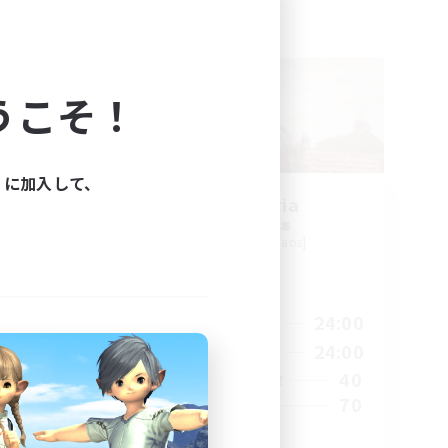
フリーカンパニー
NEW
うこそ！
ィに加入して、
Alexandria
追加メンバー募集
Cerberus [Chaos]
活動時間
3:00
18:00
24:00
平日
5:00
10:00
24:00
週末
50
40
アクティブメンバー数
10
70
募集人数