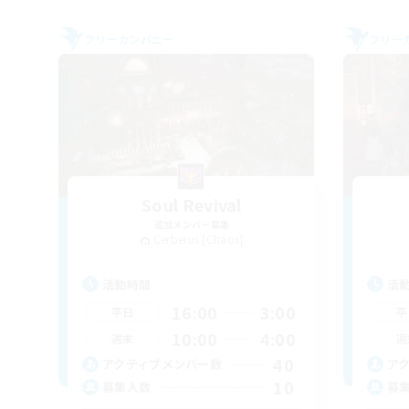
フリーカンパニー
フリー
Soul Revival
追加メンバー募集
Cerberus [Chaos]
活動時間
活
16:00
3:00
平日
平
10:00
4:00
週末
週
40
アクティブメンバー数
ア
10
募集人数
募