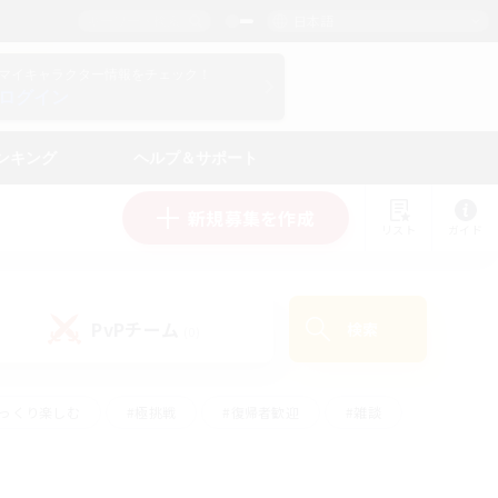
日本語
マイキャラクター情報をチェック！
ログイン
ンキング
ヘルプ＆サポート
新規募集を作成
リスト
ガイド
PvPチーム
検索
(0)
ゆっくり楽しむ
#極挑戦
#復帰者歓迎
#雑談
ルプレイ
#トレジャーハント
#レベリング
して頑張る
#プレイヤー主催イベント