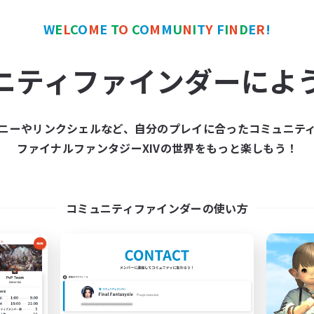
カンパニー
フリーカンパニー
NEW
W
E
L
C
O
M
E
T
O
C
O
M
M
U
N
I
T
Y
F
I
N
D
E
R
!
ニティファインダーによ
ニーやリンクシェルなど、自分のプレイに合ったコミュニテ
Nevermore
Kupo Corp
ファイナルファンタジーXIVの世界をもっと楽しもう！
追加メンバー募集
追加メンバー募集
Cerberus [Chaos]
Cerberus [Chaos]
動時間
活動時間
コミュニティファインダーの使い方
18:00
24:00
10:00
日
平日
11:00
24:00
10:00
末
週末
25
クティブメンバー数
アクティブメンバー数
4
集人数
募集人数