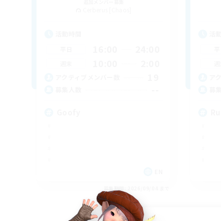
追加メンバー募集
Cerberus [Chaos]
活動時間
活
16:00
24:00
平日
平
10:00
2:00
週末
週
19
アクティブメンバー数
ア
--
募集人数
募
Goofy
Ru
EN
募集期間: 2026/09/04 まで