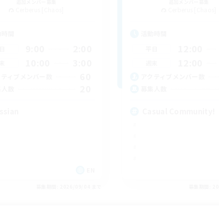
追加メンバー募集
追加メンバー募集
Cerberus [Chaos]
Cerberus [Chaos]
動時間
活動時間
9:00
2:00
12:00
日
平日
10:00
3:00
12:00
末
週末
60
クティブメンバー数
アクティブメンバー数
20
集人数
募集人数
ssian
Casual Community!
EN
募集期間: 2026/09/04 まで
募集期間: 20