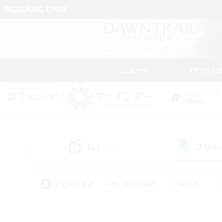
ニュース
FFXIVを
DATA CENTER
Chaos
ALL
フリー
(42)
アピールタグ
#初心者/若葉歓迎
#絶挑戦
#モブハント
#学生中心
#なんでも楽しむ
#スクリーンショット撮影
#ハウジ