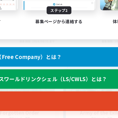
ssian
Actually nice and chi
ステップ2
す
募集ページから連絡する
体
EN
募集期間: 2026/08/31 まで
募集期間: 20
ree Company）とは？
カンパニー
フリーカンパニー
スワールドリンクシェル（LS/CWLS）とは？
Forgotten Order
Army of the Exi