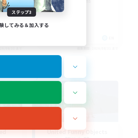
ll
Final Fantasy Fans
ステップ3
験してみる＆加入する
EN
EN
26/08/31 まで
募集期間: 2026/08/31 まで
フリーカンパニー
led
United Funny Objects