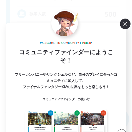
500
募集人数
bonne ambiance bienvenus
W
E
L
C
O
M
E
T
O
C
O
M
M
U
N
I
T
Y
F
I
N
D
E
R
!
コミュニティファインダーにようこ
そ！
フリーカンパニーやリンクシェルなど、自分のプレイに合ったコ
ミュニティに加入して、
FR
ファイナルファンタジーXIVの世界をもっと楽しもう！
詳細を見る
募集期間: 2026/09/01 まで
コミュニティファインダーの使い方
フリーカンパニー
NEW