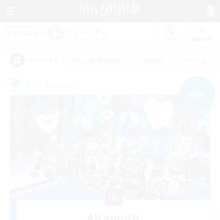
リスト
募集作成
#初心者/若葉歓迎
#絶挑戦
#立ち上げメ
アピールタグ
フリーカンパニー
NEW
Alcamoth