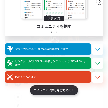
ステップ1
コミュニティを探す
Nevermore
フリーカンパニー（Free Company）とは？
追加メンバー募集
Cerberus [Chaos]
リンクシェル/クロスワールドリンクシェル（LS/CWLS）と
は？
4
募集人数
PvPチームとは？
Russian
コミュニティ探しをはじめる！