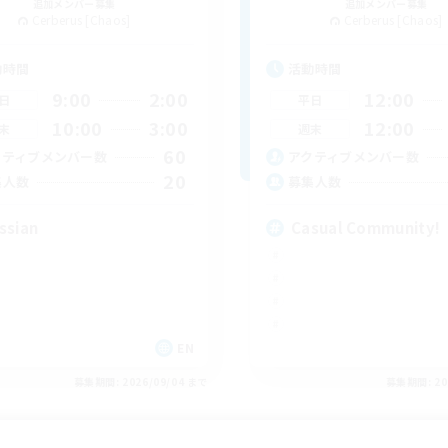
追加メンバー募集
追加メンバー募集
Cerberus [Chaos]
Cerberus [Chaos]
動時間
活動時間
9:00
2:00
12:00
日
平日
10:00
3:00
12:00
末
週末
60
クティブメンバー数
アクティブメンバー数
20
集人数
募集人数
ssian
Casual Community!
EN
募集期間: 2026/09/04 まで
募集期間: 20