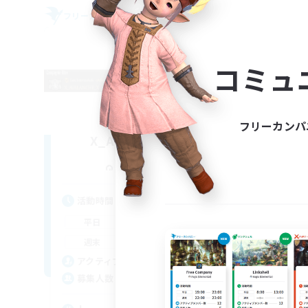
フリーカンパニー
フリー
NEW
コミュ
フリーカンパ
X_AVALANCHE_X
追加メンバー募集
Cerberus [Chaos]
活動時間
活
7:00
3:00
平日
平
0:00
23:00
週末
週
2
アクティブメンバー数
ア
500
募集人数
募