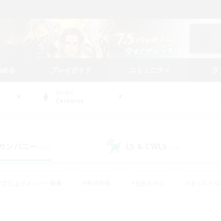
始める
プレイガイド
コミュニティ
ラ
WORLD
Cerberus
カンパニー
LS & CWLS
(23)
(19)
#立ち上げメンバー募集
#零式挑戦
#社会人中心
#まったり
体験歓迎
#クラフター中心
#ロールプレイ
#ギャザラー中心
ージュプリズム）
#スクリーンショット撮影
#クリア目指して頑張る