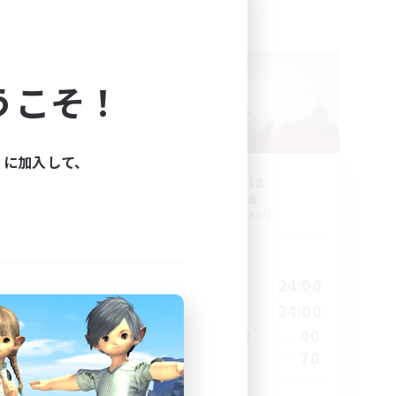
フリーカンパニー
NEW
うこそ！
ィに加入して、
Alexandria
追加メンバー募集
Cerberus [Chaos]
活動時間
3:00
18:00
24:00
平日
5:00
10:00
24:00
週末
50
40
アクティブメンバー数
10
70
募集人数