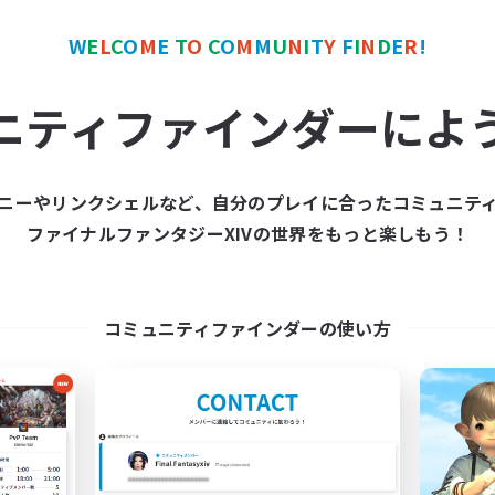
カンパニー
フリーカンパニー
NEW
W
E
L
C
O
M
E
T
O
C
O
M
M
U
N
I
T
Y
F
I
N
D
E
R
!
ニティファインダーによ
ニーやリンクシェルなど、自分のプレイに合ったコミュニテ
Nevermore
Kupo Corp
ファイナルファンタジーXIVの世界をもっと楽しもう！
追加メンバー募集
追加メンバー募集
Cerberus [Chaos]
Cerberus [Chaos]
動時間
活動時間
コミュニティファインダーの使い方
18:00
24:00
10:00
日
平日
11:00
24:00
10:00
末
週末
25
クティブメンバー数
アクティブメンバー数
4
集人数
募集人数