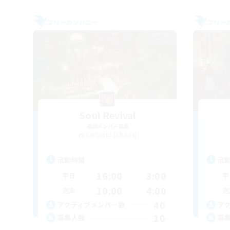
フリーカンパニー
フリー
Soul Revival
追加メンバー募集
Cerberus [Chaos]
活動時間
活
16:00
3:00
平日
平
10:00
4:00
週末
週
40
アクティブメンバー数
ア
10
募集人数
募