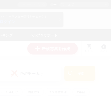
日本語
マイキャラクター情報をチェック！
ログイン
ンキング
ヘルプ＆サポート
新規募集を作成
リスト
ガイド
PvPチーム
検索
(0)
ゆっくり楽しむ
#極挑戦
#復帰者歓迎
#雑談
#ハウジング
#トレジャーハント
#レベリング
#プレイヤー主催イベント