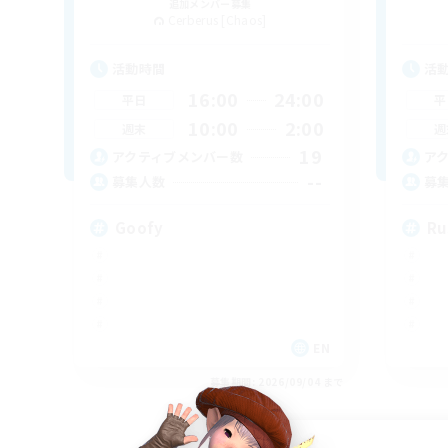
追加メンバー募集
Cerberus [Chaos]
活動時間
活
16:00
24:00
平日
平
10:00
2:00
週末
週
19
アクティブメンバー数
ア
--
募集人数
募
Goofy
Ru
EN
募集期間: 2026/09/04 まで