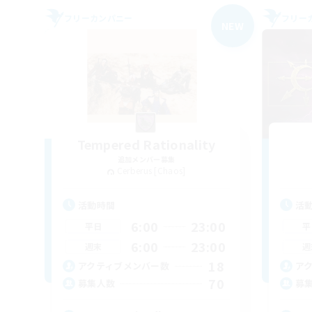
フリーカンパニー
フリー
NEW
Tempered Rationality
追加メンバー募集
Cerberus [Chaos]
活動時間
活
6:00
23:00
平日
平
6:00
23:00
週末
週
18
アクティブメンバー数
ア
70
募集人数
募