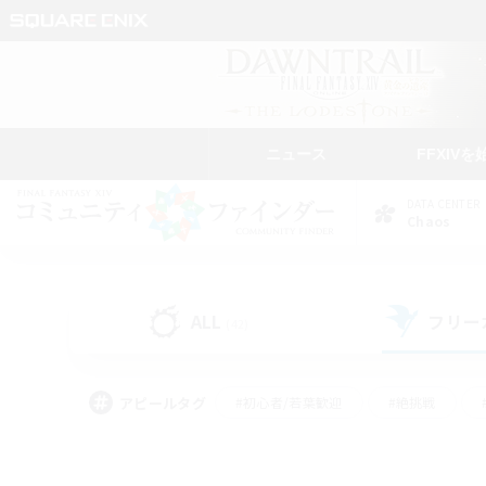
ニュース
FFXIVを
DATA CENTER
Chaos
ALL
フリー
(42)
アピールタグ
#初心者/若葉歓迎
#絶挑戦
#学生中心
#なんでも楽しむ
#モブハント
#
#演奏
#ミラプリ（ミラ