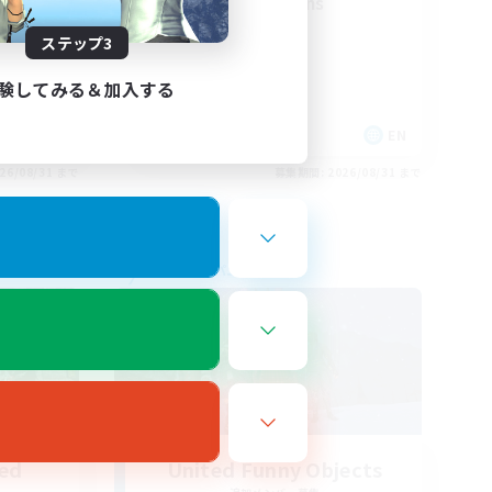
ll
Final Fantasy Fans
ステップ3
験してみる＆加入する
EN
EN
26/08/31 まで
募集期間: 2026/08/31 まで
フリーカンパニー
led
United Funny Objects