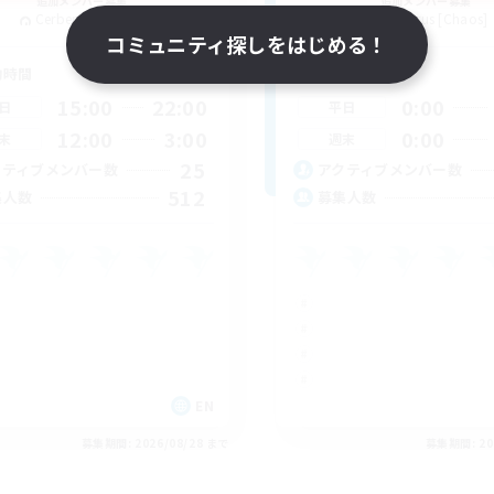
追加メンバー募集
追加メンバー募集
Cerberus [Chaos]
Cerberus [Chaos]
コミュニティ探しをはじめる！
動時間
活動時間
15:00
22:00
0:00
日
平日
12:00
3:00
0:00
末
週末
25
クティブメンバー数
アクティブメンバー数
512
集人数
募集人数
EN
募集期間: 2026/08/28 まで
募集期間: 20