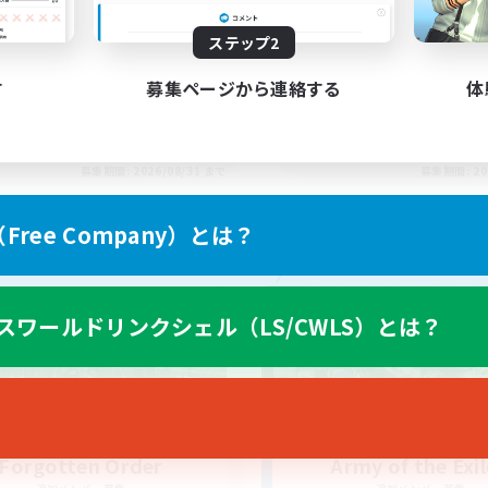
ssian
Actually nice and chi
ステップ2
す
募集ページから連絡する
体
EN
募集期間: 2026/08/31 まで
募集期間: 20
ree Company）とは？
カンパニー
フリーカンパニー
スワールドリンクシェル（LS/CWLS）とは？
Forgotten Order
Army of the Exi