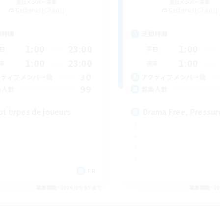
追加メンバー募集
追加メンバー募集
Cerberus [Chaos]
Cerberus [Chaos]
動時間
活動時間
1:00
23:00
1:00
日
平日
1:00
23:00
1:00
末
週末
30
クティブメンバー数
アクティブメンバー数
99
集人数
募集人数
ut types de joueurs
Drama Free, Pressur
FR
募集期間: 2026/09/05 まで
募集期間: 20