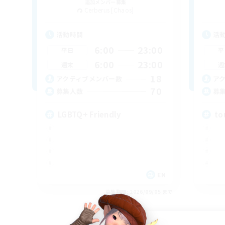
追加メンバー募集
Cerberus [Chaos]
活動時間
活
6:00
23:00
平日
平
6:00
23:00
週末
週
18
アクティブメンバー数
ア
70
募集人数
募
LGBTQ+ Friendly
to
EN
募集期間: 2026/09/05 まで