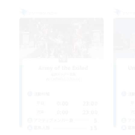
フリーカンパニー
フリー
Army of the Exiled
Un
追加メンバー募集
Cerberus [Chaos]
活動時間
活
0:00
23:00
平日
平
0:00
23:00
週末
週
5
アクティブメンバー数
ア
15
募集人数
募