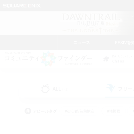
ニュース
FFXIVを
DATA CENTER
Chaos
ALL
フリー
(43)
アピールタグ
#初心者/若葉歓迎
#絶挑戦
#学生中心
#なんでも楽しむ
#モブハント
#
#演奏
#ミラプリ（ミラ