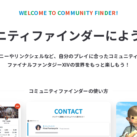
カンパニー
フリーカンパニー
NEW
W
E
L
C
O
M
E
T
O
C
O
M
M
U
N
I
T
Y
F
I
N
D
E
R
!
ニティファインダーによ
ニーやリンクシェルなど、自分のプレイに合ったコミュニテ
RedKing
X_AVALANCHE
ファイナルファンタジーXIVの世界をもっと楽しもう！
追加メンバー募集
追加メンバー募集
Cerberus [Chaos]
Cerberus [Chaos]
動時間
活動時間
コミュニティファインダーの使い方
17:00
24:00
7:00
日
平日
1:00
24:00
0:00
末
週末
8
クティブメンバー数
アクティブメンバー数
24
集人数
募集人数