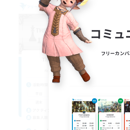
フリーカンパニー
フリー
NEW
コミュ
フリーカンパ
The Black Line
追加メンバー募集
Cerberus [Chaos]
活動時間
活
12:00
24:00
平日
平
12:00
24:00
週末
週
11
アクティブメンバー数
ア
50
募集人数
募