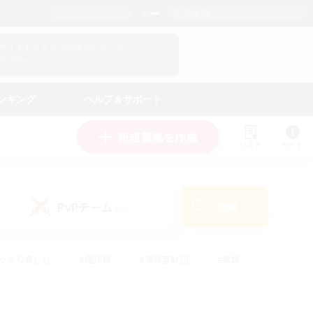
日本語
マイキャラクター情報をチェック！
ログイン
ンキング
ヘルプ＆サポート
新規募集を作成
リスト
ガイド
PvPチーム
検索
(0)
ゆっくり楽しむ
#極挑戦
#復帰者歓迎
#雑談
#ハウジング
#トレジャーハント
#レベリング
#プレイヤー主催イベント