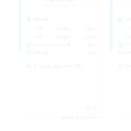
追加メンバー募集
Cerberus [Chaos]
活動時間
活
10:00
3:00
平日
平
10:00
5:00
週末
週
50
アクティブメンバー数
ア
10
募集人数
募
Actually nice and chill
Fi
EN
募集期間: 2026/08/31 まで