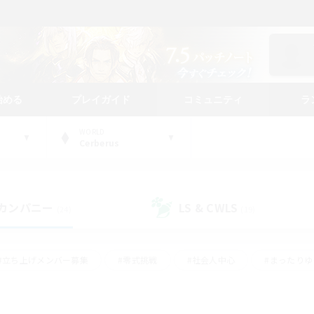
始める
プレイガイド
コミュニティ
ラ
WORLD
Cerberus
カンパニー
LS & CWLS
(24)
(19)
#立ち上げメンバー募集
#零式挑戦
#社会人中心
#まったり
体験歓迎
#クラフター中心
#ロールプレイ
#ギャザラー中心
ージュプリズム）
#スクリーンショット撮影
#クリア目指して頑張る