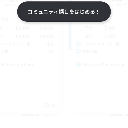
追加メンバー募集
追加メンバー募集
Cerberus [Chaos]
Cerberus [Chaos]
コミュニティ探しをはじめる！
動時間
活動時間
18:00
24:00
7:00
日
平日
10:00
24:00
7:00
末
週末
40
クティブメンバー数
アクティブメンバー数
70
集人数
募集人数
nal Fantasy Fans
Deutsch Discord akti
EN
募集期間: 2026/08/31 まで
募集期間: 20