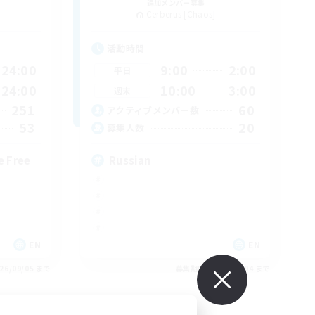
追加メンバー募集
Cerberus [Chaos]
活動時間
24:00
9:00
2:00
平日
24:00
10:00
3:00
週末
251
60
アクティブメンバー数
53
20
募集人数
e Free
Russian
EN
EN
26/09/05 まで
募集期間: 2026/09/04 まで