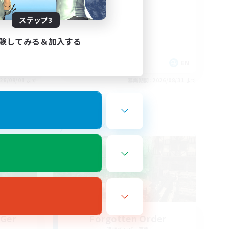
nvenus
Russian
ステップ3
験してみる＆加入する
FR
EN
26/09/01 まで
募集期間: 2026/08/31 まで
フリーカンパニー
 Ger
Forgotten Order