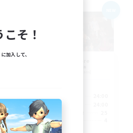
フリーカンパニー
NEW
NEW
うこそ！
ィに加入して、
_X
Nevermore
追加メンバー募集
Cerberus [Chaos]
活動時間
3:00
18:00
24:00
平日
23:00
11:00
24:00
週末
2
25
アクティブメンバー数
500
4
募集人数