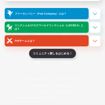
Official Information
フリーカンパニー（Free Company）とは？
/
X
News
YouTube
リンクシェル/クロスワールドリンクシェル（LS/CWLS）と
は？
PvPチームとは？
Instagram
Twitch
コミュニティ探しをはじめる！
LINE
Bluesky
レーティング制度について
プライバシーポリシー
著作権について
サポートセンター
ライセンス
ルール＆ポリシー
利用者情報の外部送信について