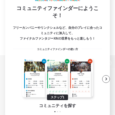
W
E
L
C
O
M
E
T
O
C
O
M
M
U
N
I
T
Y
F
I
N
D
E
R
!
コミュニティファインダーにようこ
そ！
フリーカンパニーやリンクシェルなど、自分のプレイに合ったコ
ミュニティに加入して、
ファイナルファンタジーXIVの世界をもっと楽しもう！
コミュニティファインダーの使い方
パソコン版へ
関連商品
e-STOREで購入
ステップ1
ゲームダウンロード
コミュニティを探す