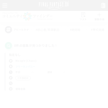
リスト
募集作成
#初心者/若葉歓迎
#絶挑戦
#零式挑戦
アピールタグ
0件の募集が見つかりました！
指定なし
Moogle (Chaos)
フリーカンパニー
平日
週末
＃体験歓迎
使用言語