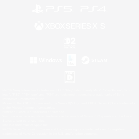
©2026 Sony Interactive Entertainment LLC."PlayStation Family Mark", "PlayStation", "PS5
logo", "PS5", "PS4 logo" and "PS4" are registered trademarks or trademarks of Sony
Interactive Entertainment Inc.
Microsoft, the XBOX Sphere mark, the Series X|S logo and XBOX Series X|S are trademarks
of the Microsoft group of companies.
Nintendo Switch is a trademark of Nintendo.
Windows is either a registered trademark or trademark of Microsoft Corporation in the United
States and/or other countries.
Mac is a trademark of Apple Inc.
©2026 Valve Corporation. Steam and the Steam logo are trademarks and/or registered
trademarks of Valve Corporation in the U.S. and/or other countries.