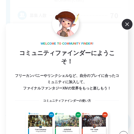
Cerberus [Chaos]
70
募集人数
LGBTQ+ Friendly
W
E
L
C
O
M
E
T
O
C
O
M
M
U
N
I
T
Y
F
I
N
D
E
R
!
コミュニティファインダーにようこ
そ！
フリーカンパニーやリンクシェルなど、自分のプレイに合ったコ
ミュニティに加入して、
EN
ファイナルファンタジーXIVの世界をもっと楽しもう！
詳細を見る
コミュニティファインダーの使い方
募集期間: 2026/09/05 まで
フリーカンパニー
NEW