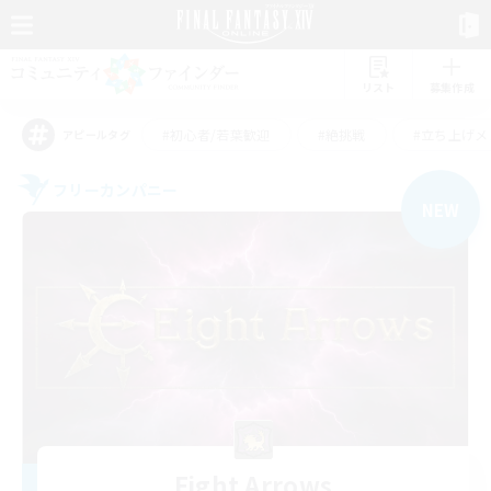
リスト
募集作成
#初心者/若葉歓迎
#絶挑戦
#立ち上げメ
アピールタグ
フリーカンパニー
NEW
Eight Arrows