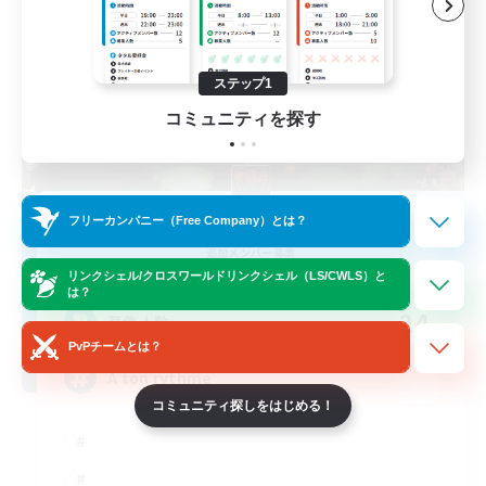
ステップ1
コミュニティを探す
RedKing
フリーカンパニー（Free Company）とは？
追加メンバー募集
Cerberus [Chaos]
リンクシェル/クロスワールドリンクシェル（LS/CWLS）と
は？
24
募集人数
PvPチームとは？
À ton rythme
コミュニティ探しをはじめる！