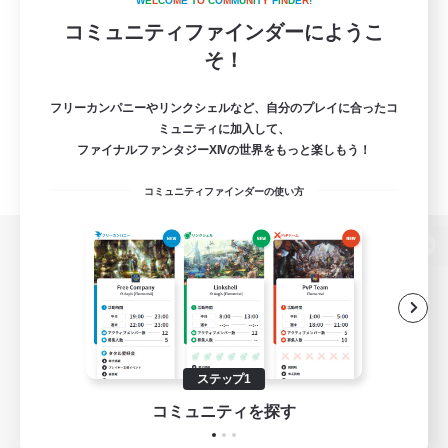
W
E
L
C
O
M
E
T
O
C
O
M
M
U
N
I
T
Y
F
I
N
D
E
R
!
コミュニティファインダーにようこ
そ！
フリーカンパニーやリンクシェルなど、自分のプレイに合ったコ
ミュニティに加入して、
ファイナルファンタジーXIVの世界をもっと楽しもう！
コミュニティファインダーの使い方
パソコン版へ
関連商品
e-STOREで購入
ステップ1
ゲームダウンロード
コミュニティを探す