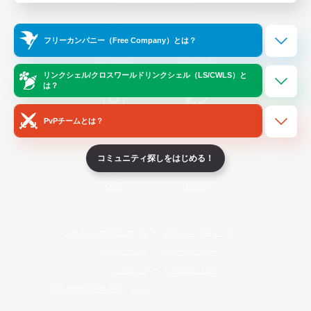
Official Information
フリーカンパニー（Free Company）とは？
/
X
News
YouTube
リンクシェル/クロスワールドリンクシェル（LS/CWLS）と
は？
PvPチームとは？
Instagram
Twitch
コミュニティ探しをはじめる！
LINE
Bluesky
レーティング制度について
プライバシーポリシー
著作権について
サポートセンター
ライセンス
ルール＆ポリシー
利用者情報の外部送信について