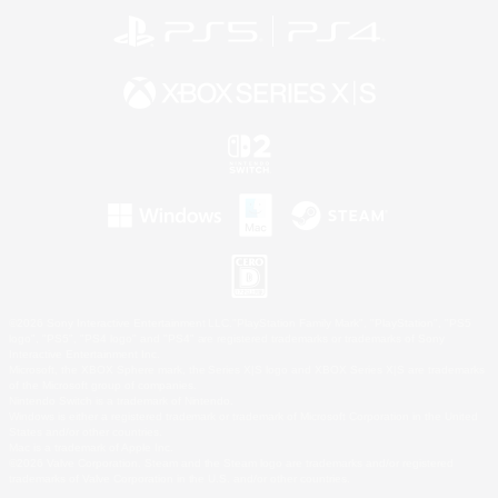
©2026 Sony Interactive Entertainment LLC."PlayStation Family Mark", "PlayStation", "PS5
logo", "PS5", "PS4 logo" and "PS4" are registered trademarks or trademarks of Sony
Interactive Entertainment Inc.
Microsoft, the XBOX Sphere mark, the Series X|S logo and XBOX Series X|S are trademarks
of the Microsoft group of companies.
Nintendo Switch is a trademark of Nintendo.
Windows is either a registered trademark or trademark of Microsoft Corporation in the United
States and/or other countries.
Mac is a trademark of Apple Inc.
©2026 Valve Corporation. Steam and the Steam logo are trademarks and/or registered
trademarks of Valve Corporation in the U.S. and/or other countries.