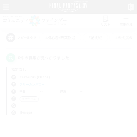
リスト
募集作成
#初心者/若葉歓迎
#絶挑戦
#零式挑戦
アピールタグ
0件の募集が見つかりました！
指定なし
Cerberus (Chaos)
フリーカンパニー
平日
週末
＃学生中心
使用言語