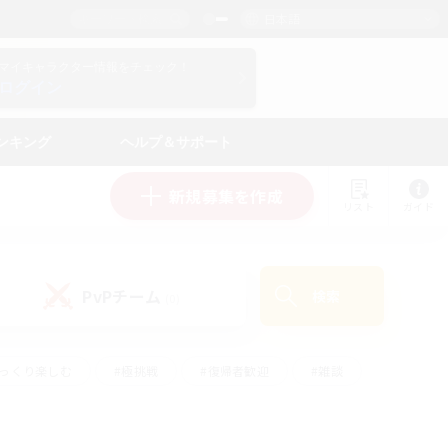
日本語
マイキャラクター情報をチェック！
ログイン
ンキング
ヘルプ＆サポート
新規募集を作成
リスト
ガイド
PvPチーム
検索
(0)
ゆっくり楽しむ
#極挑戦
#復帰者歓迎
#雑談
#ハウジング
#トレジャーハント
#レベリング
#プレイヤー主催イベント