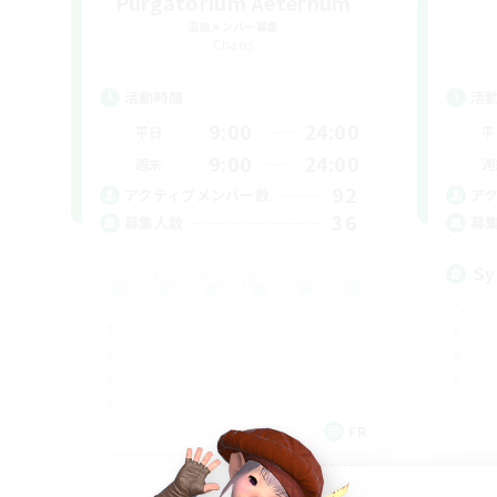
Purgatorium Aeternum
追加メンバー募集
Chaos
活動時間
活
9:00
24:00
平日
平
9:00
24:00
週末
週
92
アクティブメンバー数
ア
36
募集人数
募
Sy
FR
募集期間: 2026/09/03 まで