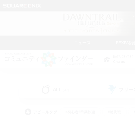
ニュース
FFXIVを
DATA CENTER
Chaos
ALL
フリー
(42)
アピールタグ
#初心者/若葉歓迎
#絶挑戦
#学生中心
#なんでも楽しむ
#モブハント
#
#演奏
#ミラプリ（ミラ