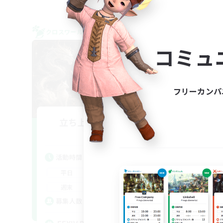
クロスワールドリンクシェル
クロス
NEW
コミュ
フリーカンパ
立ち上げメンバー募集
L
Chaos
活動時間
活
1:00
24:00
平日
平
1:00
24:00
週末
週
99
募集人数
ア
募