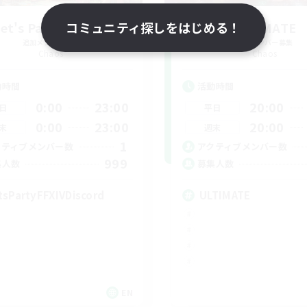
et's Party! Chaos
コミュニティ探しをはじめる！
ULTIMATE
追加メンバー募集
追加メンバー募集
Chaos
Chaos
動時間
活動時間
0:00
23:00
20:00
日
平日
0:00
23:00
20:00
末
週末
1
クティブメンバー数
アクティブメンバー数
999
集人数
募集人数
tsPartyFFXIVDiscord
ULTIMATE
EN