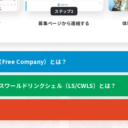
ステップ2
す
募集ページから連絡する
体
FR
ree Company）とは？
募集期間: 2026/08/31 まで
募集期間: 20
スワールドリンクシェル（LS/CWLS）とは？
ワールドリンクシェル
クロスワールドリンクシェル