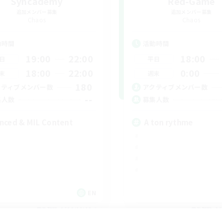
Syncademy
Red-Game
追加メンバー募集
追加メンバー募集
Chaos
Chaos
動時間
活動時間
19:00
22:00
18:00
日
平日
18:00
22:00
0:00
末
週末
180
クティブメンバー数
アクティブメンバー数
--
集人数
募集人数
nced & MIL Content
A ton rythme
EN
募集期間: 2026/09/03 まで
募集期間: 20