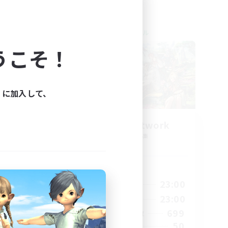
クロスワールドリンクシェル
うこそ！
ィに加入して、
s
FFXIV EU Network
追加メンバー募集
Chaos
活動時間
24:00
0:00
23:00
平日
24:00
0:00
23:00
週末
15
699
アクティブメンバー数
10
50
募集人数