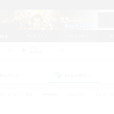
始める
プレイガイド
コミュニティ
ラ
WORLD
Cerberus
カンパニー
LS & CWLS
(23)
(19)
#立ち上げメンバー募集
#零式挑戦
#社会人中心
#まったり
体験歓迎
#クラフター中心
#ロールプレイ
#ギャザラー中心
ージュプリズム）
#スクリーンショット撮影
#クリア目指して頑張る