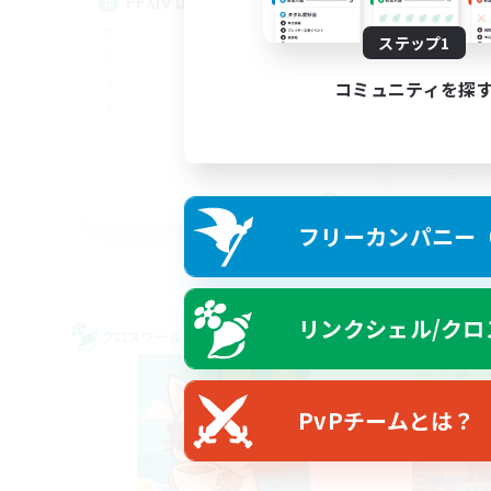
FFXIV Discord Community
ステップ1
コミュニティを探
DE
フリーカンパニー（F
募集期間: 2026/09/02 まで
リンクシェル/クロ
クロスワールドリンクシェル
クロス
PvPチームとは？