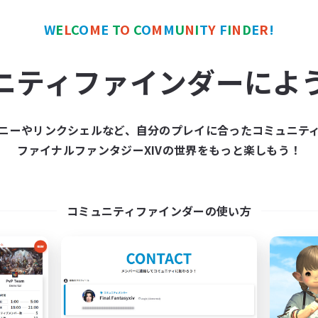
W
E
L
C
O
M
E
T
O
C
O
M
M
U
N
I
T
Y
F
I
N
D
E
R
!
ワールドリンクシェル
クロスワールドリンクシェル
ニティファインダーによ
ニーやリンクシェルなど、自分のプレイに合ったコミュニテ
ファイナルファンタジーXIVの世界をもっと楽しもう！
imit Break Coffee
Les Lazy Cat
追加メンバー募集
追加メンバー募集
Chaos
Chaos
コミュニティファインダーの使い方
動時間
活動時間
0:00
1:00
21:00
日
平日
0:00
1:00
14:00
末
週末
40
クティブメンバー数
アクティブメンバー数
999
集人数
募集人数