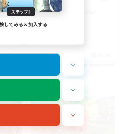
ステップ3
Players events social
験してみる＆加入する
FR
EN / FR
26/08/30 まで
募集期間: 2026/08/28 まで
クロスワールドリンクシェル