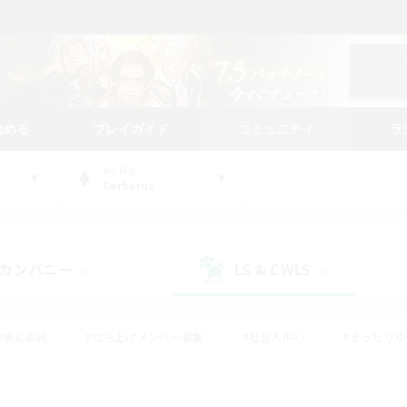
始める
プレイガイド
コミュニティ
ラ
WORLD
Cerberus
カンパニー
LS & CWLS
(0)
(0)
#零式挑戦
#立ち上げメンバー募集
#社会人中心
#まったり
#体験歓迎
#クラフター中心
#ギャザラー中心
#ロー
ング
#演奏
#ミラプリ（ミラージュプリズム）
#クリア目指