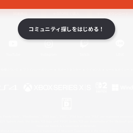
関連商品
e-STOREで購入
ゲームダウンロード
コミュニティ探しをはじめる！
Official Information
YouTube
Instagram
Twitch
LINE
著作権について
プライバシーポリシー
サポートセンター
ライセンス
ルール＆ポリシー
 Family Mark", "PlayStation", "PS5 logo", "PS5", "PS4 logo" and "PS4" are registered trademark
XBOX Sphere mark, the Series X|S logo and XBOX Series X|S are trademarks of the Microsoft gro
Nintendo Switch is a trademark of Nintendo.
ither a registered trademark or trademark of Microsoft Corporation in the United States and/or oth