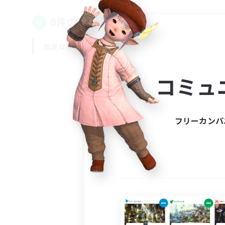
0件の募集が見つかりました！
指定なし
平日
週末
コミュ
フリーカンパ
募