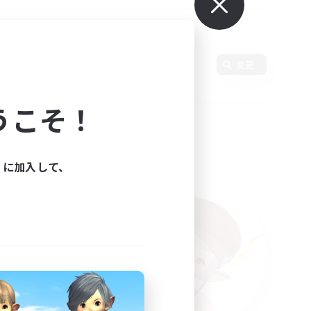
変更
うこそ！
ィに加入して、
た。