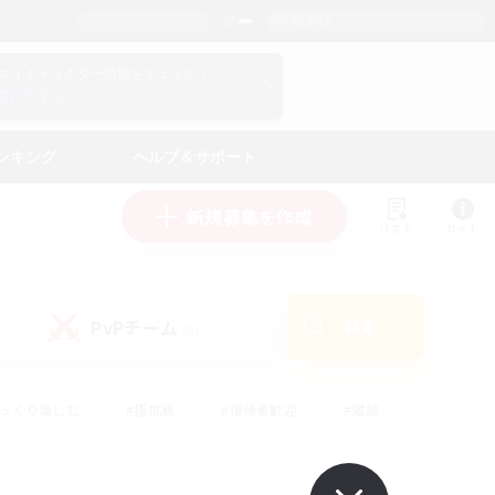
日本語
マイキャラクター情報をチェック！
ログイン
ンキング
ヘルプ＆サポート
新規募集を作成
リスト
ガイド
PvPチーム
検索
(0)
ゆっくり楽しむ
#極挑戦
#復帰者歓迎
#雑談
ルプレイ
#トレジャーハント
#レベリング
して頑張る
#プレイヤー主催イベント