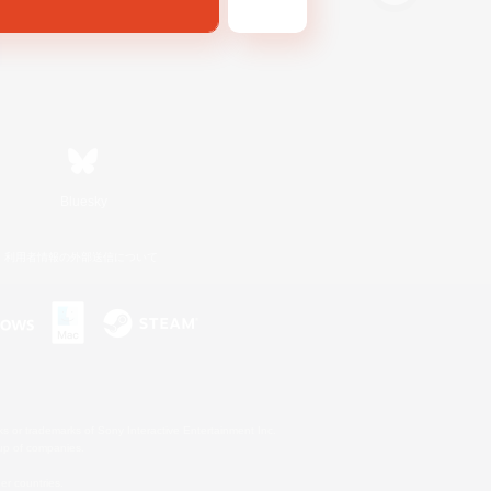
Bluesky
利用者情報の外部送信について
s or trademarks of Sony Interactive Entertainment Inc.
up of companies.
er countries.