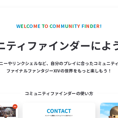
＃ロールプレイ
使用言語
W
E
L
C
O
M
E
T
O
C
O
M
M
U
N
I
T
Y
F
I
N
D
E
R
!
ニティファインダーによ
ニーやリンクシェルなど、自分のプレイに合ったコミュニテ
ファイナルファンタジーXIVの世界をもっと楽しもう！
募集数 0件
集が見つかりませんでし
コミュニティファインダーの使い方
条件を変えて検索してみるでっす！