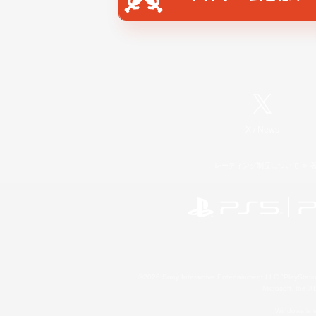
X
/
News
レーティング制度について
©2026 Sony Interactive Entertainment LLC."PlayStation
Microsoft, the 
Windows is e