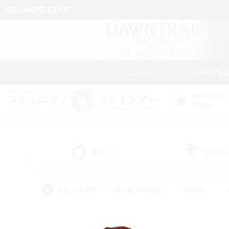
ニュース
FFXIVを
DATA CENTER
Chaos
ALL
フリー
(0)
アピールタグ
#初心者/若葉歓迎
#絶挑戦
#モブハント
#学生中心
#なんでも楽しむ
#スクリーンショット撮影
#ハウジ