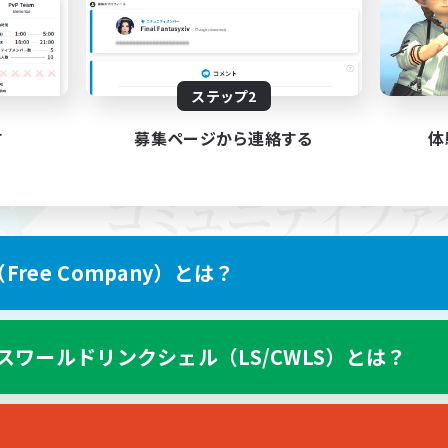
ステップ2
す
募集ページから連絡する
体
ree Company）とは？
スワールドリンクシェル（LS/CWLS）とは？
スマートフォン版へ