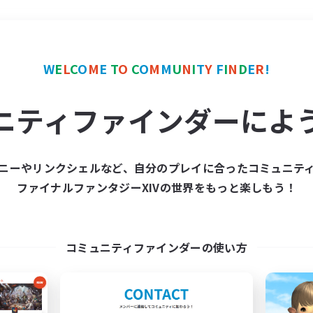
＃復帰者歓迎
使用言語
W
E
L
C
O
M
E
T
O
C
O
M
M
U
N
I
T
Y
F
I
N
D
E
R
!
ニティファインダーによ
ニーやリンクシェルなど、自分のプレイに合ったコミュニテ
ファイナルファンタジーXIVの世界をもっと楽しもう！
募集数 0件
集が見つかりませんでし
コミュニティファインダーの使い方
条件を変えて検索してみるでっす！