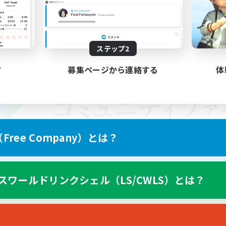
ステップ2
す
募集ページから連絡する
体
ree Company）とは？
スワールドリンクシェル（LS/CWLS）とは？
スマートフォン版へ