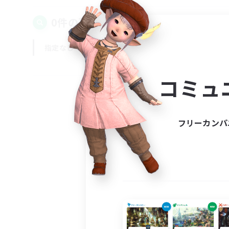
0件の募集が見つかりました！
指定なし
平日
週末
コミュ
フリーカンパ
募