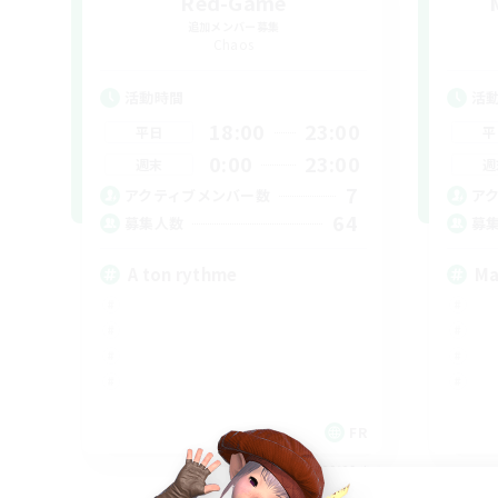
Red-Game
追加メンバー募集
Chaos
活動時間
活
18:00
23:00
平日
平
0:00
23:00
週末
週
7
アクティブメンバー数
ア
64
募集人数
募
A ton rythme
Ma
FR
募集期間: 2026/09/02 まで