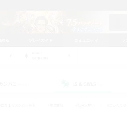
始める
プレイガイド
コミュニティ
ラ
WORLD
Cerberus
カンパニー
LS & CWLS
(23)
(19)
#立ち上げメンバー募集
#零式挑戦
#社会人中心
#まったり
体験歓迎
#クラフター中心
#ロールプレイ
#ギャザラー中心
ージュプリズム）
#スクリーンショット撮影
#クリア目指して頑張る