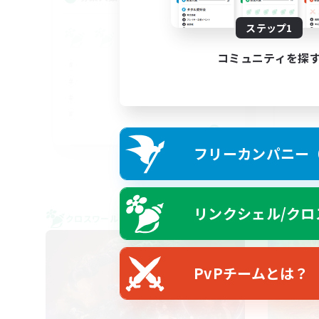
ステップ1
Pl
コミュニティを探
FR
フリーカンパニー（F
募集期間: 2026/08/30 まで
リンクシェル/クロ
クロスワールドリンクシェル
クロス
PvPチームとは？