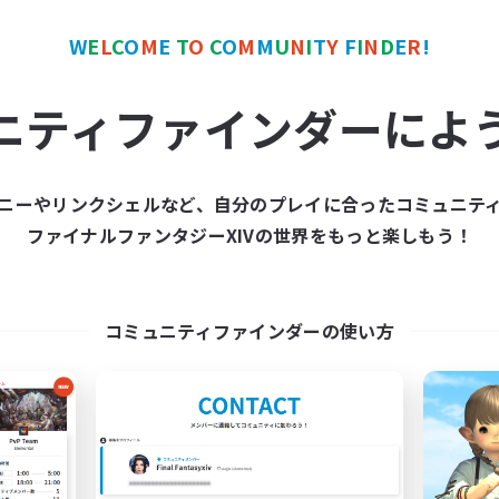
W
E
L
C
O
M
E
T
O
C
O
M
M
U
N
I
T
Y
F
I
N
D
E
R
!
ワールドリンクシェル
クロスワールドリンクシェル
ニティファインダーによ
ニーやリンクシェルなど、自分のプレイに合ったコミュニテ
ファイナルファンタジーXIVの世界をもっと楽しもう！
FFXIV EU Network
FFXIV - UK
追加メンバー募集
追加メンバー募集
Chaos
Chaos
コミュニティファインダーの使い方
動時間
活動時間
0:00
23:00
0:00
日
平日
0:00
23:00
0:00
末
週末
699
クティブメンバー数
アクティブメンバー数
50
集人数
募集人数