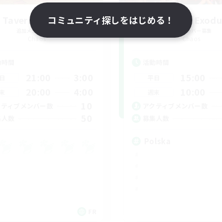
 Taverne Nocturne
コミュニティ探しをはじめる！
Project: Exodu
追加メンバー募集
追加メンバー募集
Chaos
Chaos
動時間
活動時間
21:00
3:00
15:00
日
平日
20:00
4:00
10:00
末
週末
10
クティブメンバー数
アクティブメンバー数
50
集人数
募集人数
Polska
FR