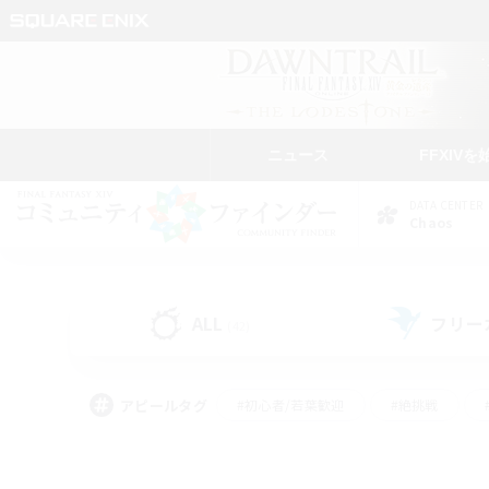
ニュース
FFXIVを
DATA CENTER
Chaos
ALL
フリー
(42)
アピールタグ
#初心者/若葉歓迎
#絶挑戦
#学生中心
#なんでも楽しむ
#モブハント
#
#演奏
#ミラプリ（ミラ