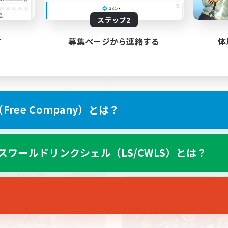
ステップ2
ayers events social
UK
す
募集ページから連絡する
体
EN / FR
ree Company）とは？
募集期間: 2026/08/28 まで
募集期間: 20
スワールドリンクシェル（LS/CWLS）とは？
ワールドリンクシェル
クロスワールドリンクシェル