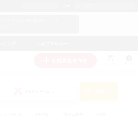
日本語
マイキャラクター情報をチェック！
ログイン
ンキング
ヘルプ＆サポート
新規募集を作成
リスト
ガイド
PvPチーム
検索
(0)
ゆっくり楽しむ
#極挑戦
#復帰者歓迎
#雑談
#ハウジング
#トレジャーハント
#レベリング
#プレイヤー主催イベント