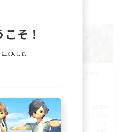
クロスワールドリンクシェル
うこそ！
ィに加入して、
Let's Party! Chaos
追加メンバー募集
Chaos
活動時間
23:00
0:00
23:00
平日
23:00
0:00
23:00
週末
999
1
アクティブメンバー数
--
999
募集人数