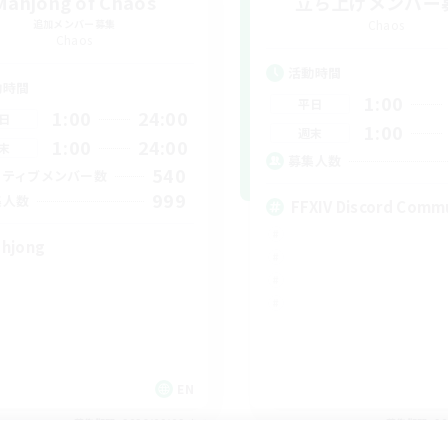
Mahjong of Chaos
立ち上げメンバー
追加メンバー募集
Chaos
Chaos
活動時間
動時間
1:00
平日
1:00
24:00
日
1:00
週末
1:00
24:00
末
募集人数
540
クティブメンバー数
999
集人数
FFXIV Discord Comm
hjong
EN
募集期間: 2026/09/02 まで
募集期間: 20