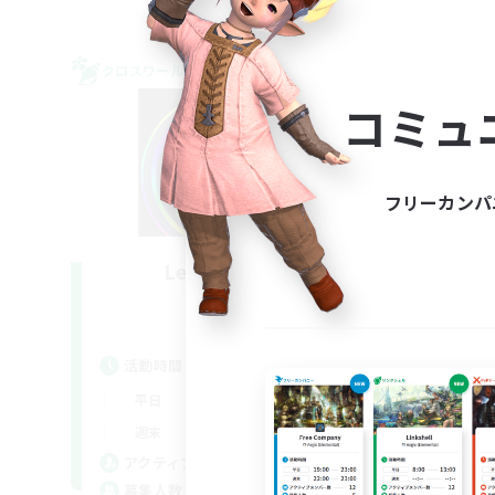
クロスワールドリンクシェル
クロス
NEW
コミュ
フリーカンパ
Les Lazy Cats
追加メンバー募集
Chaos
活動時間
活
21:00
24:00
平日
平
14:00
24:00
週末
週
15
アクティブメンバー数
ア
10
募集人数
募