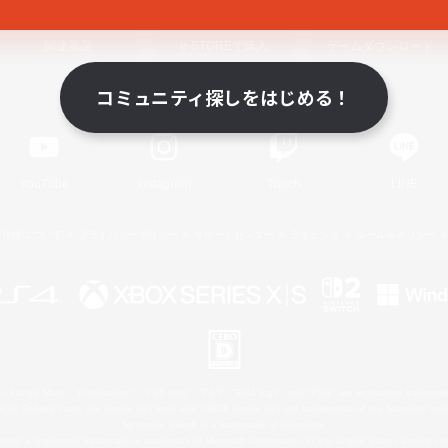
関連商品
e-STOREで購入
ゲームダウンロード
コミュニティ探しをはじめる！
Official Information
YouTube
Instagram
Twitch
LINE
著作権について
プライバシーポリシー
サポートセンター
ライセンス
ルール＆ポリシー
 Family Mark", "PlayStation", "PS5 logo", "PS5", "PS4 logo" and "PS4" are registered trademark
XBOX Sphere mark, the Series X|S logo and XBOX Series X|S are trademarks of the Microsoft gro
Nintendo Switch is a trademark of Nintendo.
ither a registered trademark or trademark of Microsoft Corporation in the United States and/or oth