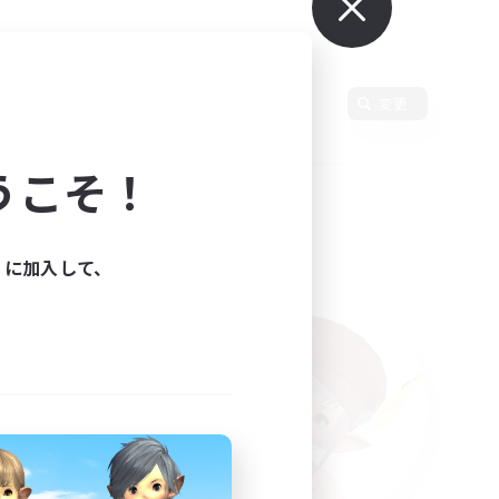
変更
うこそ！
ィに加入して、
た。