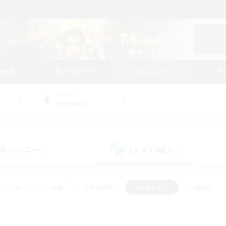
始める
プレイガイド
コミュニティ
ラ
WORLD
Cerberus
カンパニー
LS & CWLS
(0)
(0)
#立ち上げメンバー募集
#零式挑戦
#社会人中心
#極挑戦
#体験歓迎
#ロールプレイ
#ギャザラー中心
#クラフター中
て頑張る
#スクリーンショット撮影
#ミラプリ（ミラージュプリズム