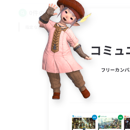
0件の募集が見つかりました！
指定なし
平日
週末
コミュ
フリーカンパ
募