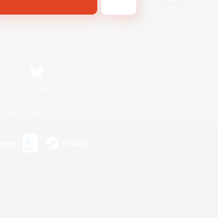
Bluesky
利用者情報の外部送信について
s or trademarks of Sony Interactive Entertainment Inc.
up of companies.
er countries.