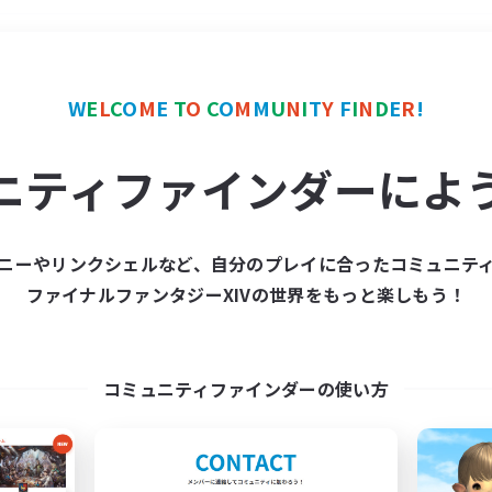
＃社会人中心
使用言語
W
E
L
C
O
M
E
T
O
C
O
M
M
U
N
I
T
Y
F
I
N
D
E
R
!
ニティファインダーによ
ニーやリンクシェルなど、自分のプレイに合ったコミュニテ
ファイナルファンタジーXIVの世界をもっと楽しもう！
募集数 0件
集が見つかりませんでし
コミュニティファインダーの使い方
条件を変えて検索してみるでっす！