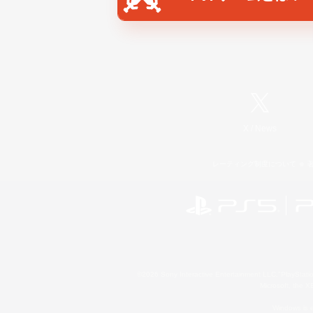
X
/
News
レーティング制度について
©2026 Sony Interactive Entertainment LLC."PlayStation
Microsoft, the 
Windows is e