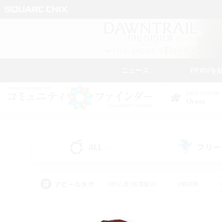
ニュース
FFXIVを
DATA CENTER
Chaos
ALL
フリー
(0)
アピールタグ
#初心者/若葉歓迎
#絶挑戦
#なんでも楽しむ
#学生中心
#モブハント
#レベリング
#クリア目指し