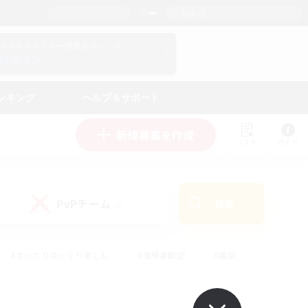
日本語
マイキャラクター情報をチェック！
ログイン
ンキング
ヘルプ＆サポート
新規募集を作成
リスト
ガイド
PvPチーム
検索
(0)
#まったりゆっくり楽しむ
#復帰者歓迎
#雑談
心
#演奏
#トレジャーハント
#ハウジング
）
#プレイヤー主催イベント