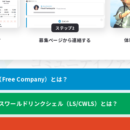
ステップ2
す
募集ページから連絡する
体
ree Company）とは？
スワールドリンクシェル（LS/CWLS）とは？
スマートフォン版へ