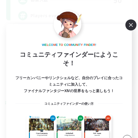
Players events social
W
E
L
C
O
M
E
T
O
C
O
M
M
U
N
I
T
Y
F
I
N
D
E
R
!
コミュニティファインダーにようこ
そ！
EN / FR
フリーカンパニーやリンクシェルなど、自分のプレイに合ったコ
ミュニティに加入して、
詳細を見る
募集期間: 2026/08/28 まで
ファイナルファンタジーXIVの世界をもっと楽しもう！
クロスワールドリンクシェル
コミュニティファインダーの使い方