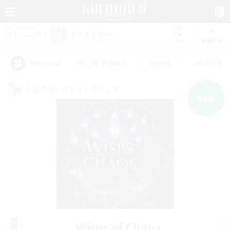
リスト
募集作成
#初心者/若葉歓迎
#絶挑戦
#零式挑戦
アピールタグ
クロスワールドリンクシェル
NEW
Wisps of Chaos