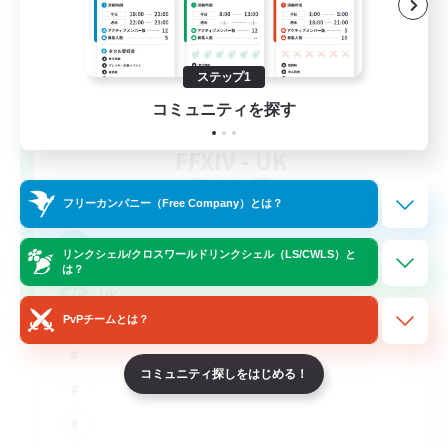
ステップ1
コミュニティを探す
FFXIV - UK
追加メンバー募集
Chaos
フリーカンパニー（Free Company）とは？
--
募集人数
リンクシェル/クロスワールドリンクシェル（LS/CWLS）と
は？
UK
PvPチームとは？
コミュニティ探しをはじめる！