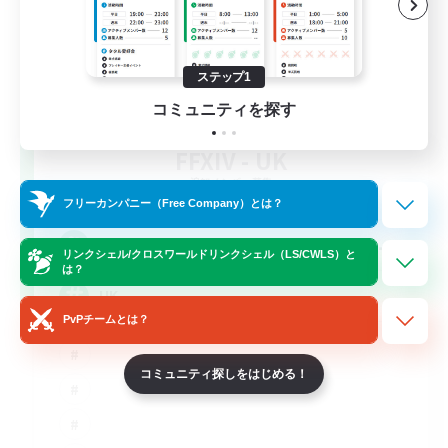
ステップ1
コミュニティを探す
FFXIV - UK
追加メンバー募集
Chaos
フリーカンパニー（Free Company）とは？
--
募集人数
リンクシェル/クロスワールドリンクシェル（LS/CWLS）と
は？
UK
PvPチームとは？
コミュニティ探しをはじめる！