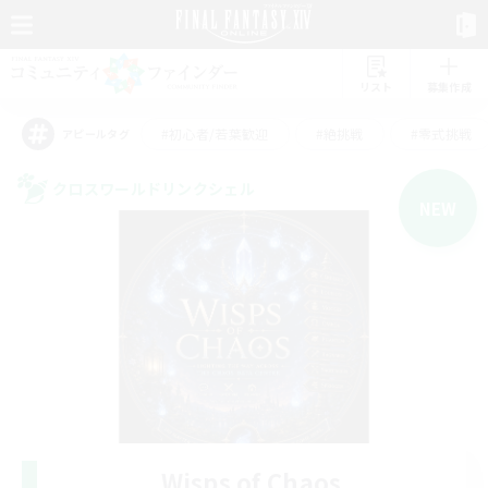
リスト
募集作成
#初心者/若葉歓迎
#絶挑戦
#零式挑戦
アピールタグ
クロスワールドリンクシェル
NEW
Wisps of Chaos