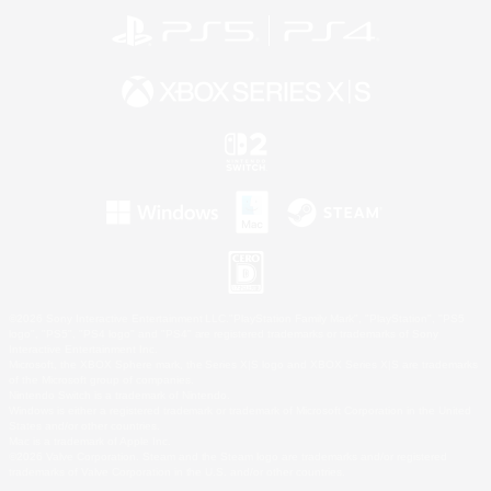
©2026 Sony Interactive Entertainment LLC."PlayStation Family Mark", "PlayStation", "PS5
logo", "PS5", "PS4 logo" and "PS4" are registered trademarks or trademarks of Sony
Interactive Entertainment Inc.
Microsoft, the XBOX Sphere mark, the Series X|S logo and XBOX Series X|S are trademarks
of the Microsoft group of companies.
Nintendo Switch is a trademark of Nintendo.
Windows is either a registered trademark or trademark of Microsoft Corporation in the United
States and/or other countries.
Mac is a trademark of Apple Inc.
©2026 Valve Corporation. Steam and the Steam logo are trademarks and/or registered
trademarks of Valve Corporation in the U.S. and/or other countries.