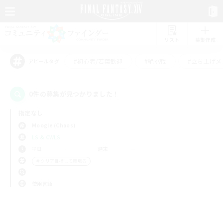
リスト
募集作成
#初心者/若葉歓迎
#絶挑戦
#立ち上げメ
アピールタグ
0件の募集が見つかりました！
指定なし
Moogle (Chaos)
LS & CWLS
平日
週末
＃クリア目指して頑張る
使用言語