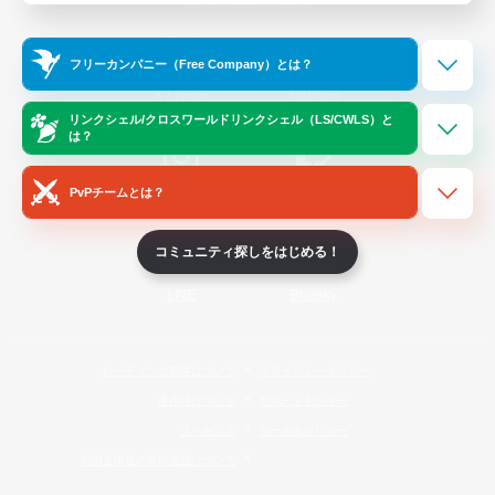
Official Information
フリーカンパニー（Free Company）とは？
/
X
News
YouTube
リンクシェル/クロスワールドリンクシェル（LS/CWLS）と
は？
PvPチームとは？
Instagram
Twitch
コミュニティ探しをはじめる！
LINE
Bluesky
レーティング制度について
プライバシーポリシー
著作権について
サポートセンター
ライセンス
ルール＆ポリシー
利用者情報の外部送信について