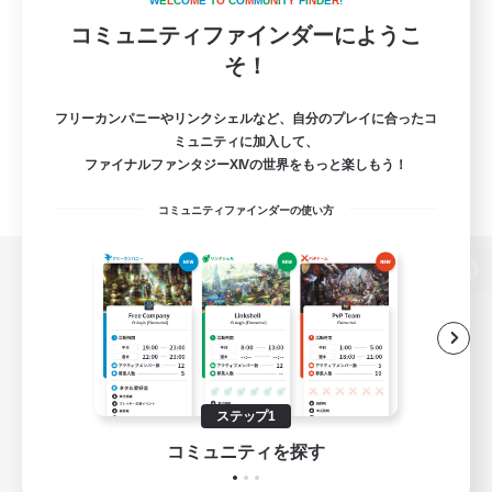
W
E
L
C
O
M
E
T
O
C
O
M
M
U
N
I
T
Y
F
I
N
D
E
R
!
コミュニティファインダーにようこ
そ！
フリーカンパニーやリンクシェルなど、自分のプレイに合ったコ
ミュニティに加入して、
ファイナルファンタジーXIVの世界をもっと楽しもう！
コミュニティファインダーの使い方
パソコン版へ
関連商品
e-STOREで購入
ステップ1
ゲームダウンロード
コミュニティを探す