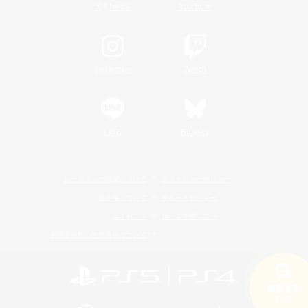
/
X
News
YouTube
Instagram
Twitch
LINE
Bluesky
レーティング制度について
プライバシーポリシー
著作権について
サポートセンター
ライセンス
ルール＆ポリシー
利用者情報の外部送信について
検索する
19件