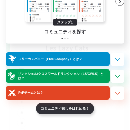
ステップ1
コミュニティを探す
Les Lazy Cats
追加メンバー募集
Chaos
フリーカンパニー（Free Company）とは？
10
募集人数
リンクシェル/クロスワールドリンクシェル（LS/CWLS）と
は？
PvPチームとは？
コミュニティ探しをはじめる！