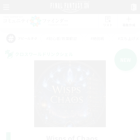
リスト
募集作成
#初心者/若葉歓迎
#絶挑戦
#立ち上げメ
アピールタグ
クロスワールドリンクシェル
NEW
Wisps of Chaos