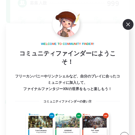
999
募集人数
W
E
L
C
O
M
E
T
O
C
O
M
M
U
N
I
T
Y
F
I
N
D
E
R
!
コミュニティファインダーにようこ
そ！
FR
フリーカンパニーやリンクシェルなど、自分のプレイに合ったコ
ミュニティに加入して、
詳細を見る
募集期間: 2026/08/31 まで
ファイナルファンタジーXIVの世界をもっと楽しもう！
コミュニティファインダーの使い方
クロスワールドリンクシェル