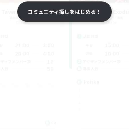
 Taverne Nocturne
コミュニティ探しをはじめる！
Project: Exodu
追加メンバー募集
追加メンバー募集
Chaos
Chaos
動時間
活動時間
21:00
3:00
15:00
日
平日
20:00
4:00
10:00
末
週末
10
クティブメンバー数
アクティブメンバー数
50
集人数
募集人数
Polska
FR