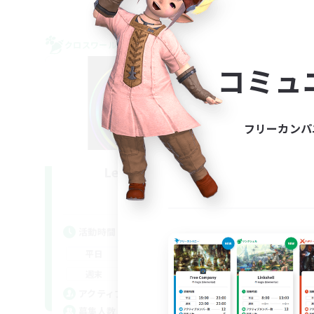
クロスワールドリンクシェル
クロス
NEW
コミュ
フリーカンパ
Les Lazy Cats
追加メンバー募集
Chaos
活動時間
活
21:00
24:00
平日
平
14:00
24:00
週末
週
15
アクティブメンバー数
ア
10
募集人数
募