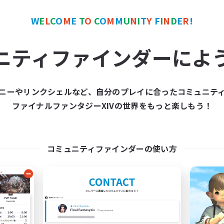
W
E
L
C
O
M
E
T
O
C
O
M
M
U
N
I
T
Y
F
I
N
D
E
R
!
ワールドリンクシェル
クロスワールドリンクシェル
ニティファインダーによ
ニーやリンクシェルなど、自分のプレイに合ったコミュニテ
ファイナルファンタジーXIVの世界をもっと楽しもう！
FFXIV EU Network
FFXIV - UK
追加メンバー募集
追加メンバー募集
Chaos
Chaos
コミュニティファインダーの使い方
動時間
活動時間
0:00
23:00
0:00
日
平日
0:00
23:00
0:00
末
週末
699
クティブメンバー数
アクティブメンバー数
50
集人数
募集人数