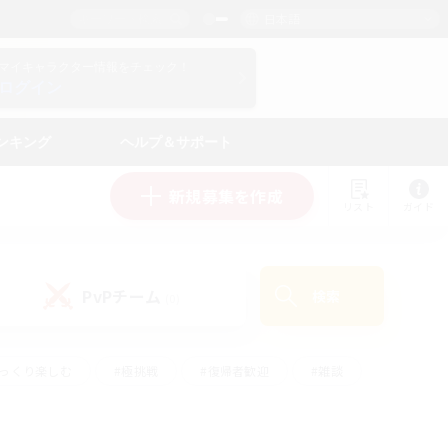
日本語
マイキャラクター情報をチェック！
ログイン
ンキング
ヘルプ＆サポート
新規募集を作成
リスト
ガイド
PvPチーム
検索
(0)
ゆっくり楽しむ
#極挑戦
#復帰者歓迎
#雑談
ルプレイ
#トレジャーハント
#レベリング
して頑張る
#プレイヤー主催イベント