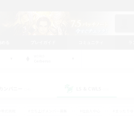
始める
プレイガイド
コミュニティ
ラ
WORLD
Cerberus
カンパニー
LS & CWLS
(24)
(19)
#零式挑戦
#立ち上げメンバー募集
#社会人中心
#まったり
#体験歓迎
#クラフター中心
#ギャザラー中心
#ロー
ング
#演奏
#ミラプリ（ミラージュプリズム）
#クリア目指