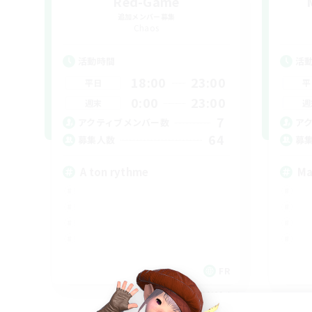
Red-Game
追加メンバー募集
Chaos
活動時間
活
18:00
23:00
平日
平
0:00
23:00
週末
週
7
アクティブメンバー数
ア
64
募集人数
募
A ton rythme
Ma
FR
募集期間: 2026/09/02 まで