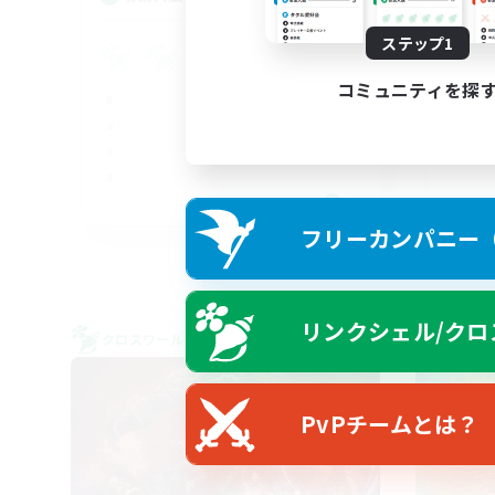
ステップ1
Pl
コミュニティを探
FR
フリーカンパニー（F
募集期間: 2026/08/30 まで
リンクシェル/クロ
クロスワールドリンクシェル
クロス
PvPチームとは？