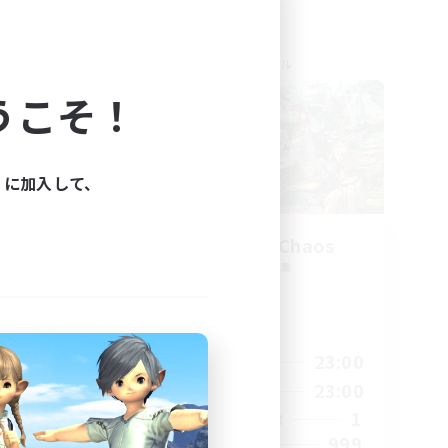
クロスワールドリンクシェル
うこそ！
ィに加入して、
Let's Party! Chaos
追加メンバー募集
Chaos
活動時間
23:00
0:00
23:00
平日
23:00
0:00
23:00
週末
999
1
アクティブメンバー数
--
999
募集人数