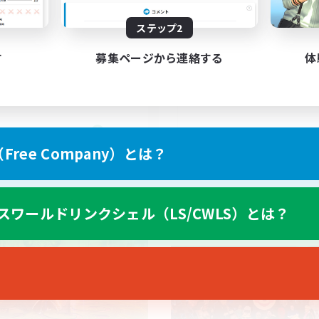
ステップ2
ayers events social
UK
す
募集ページから連絡する
体
EN / FR
ree Company）とは？
募集期間: 2026/08/28 まで
募集期間: 20
スワールドリンクシェル（LS/CWLS）とは？
ワールドリンクシェル
クロスワールドリンクシェル