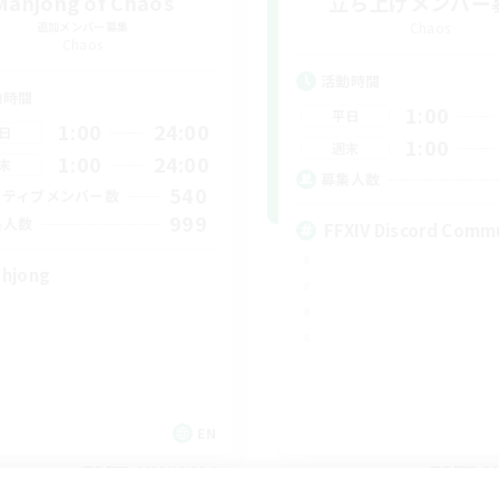
Mahjong of Chaos
立ち上げメンバー
追加メンバー募集
Chaos
Chaos
活動時間
動時間
1:00
平日
1:00
24:00
日
1:00
週末
1:00
24:00
末
募集人数
540
クティブメンバー数
999
集人数
FFXIV Discord Comm
hjong
EN
募集期間: 2026/09/02 まで
募集期間: 20