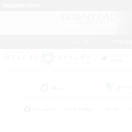
ニュース
FFXIVを
DATA CENTER
Chaos
ALL
フリー
(43)
アピールタグ
#初心者/若葉歓迎
#絶挑戦
#モブハント
#学生中心
#なんでも楽しむ
#スクリーンショット撮影
#ハウジ