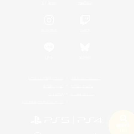
/
X
News
YouTube
Instagram
Twitch
LINE
Bluesky
レーティング制度について
プライバシーポリシー
著作権について
サポートセンター
ライセンス
ルール＆ポリシー
利用者情報の外部送信について
検索する
19件