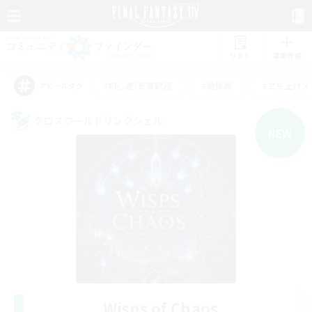
リスト
募集作成
#初心者/若葉歓迎
#絶挑戦
#立ち上げメ
アピールタグ
クロスワールドリンクシェル
NEW
Wisps of Chaos