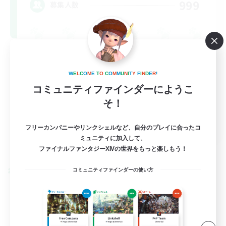
999
募集人数
W
E
L
C
O
M
E
T
O
C
O
M
M
U
N
I
T
Y
F
I
N
D
E
R
!
コミュニティファインダーにようこ
そ！
FR
フリーカンパニーやリンクシェルなど、自分のプレイに合ったコ
ミュニティに加入して、
詳細を見る
募集期間: 2026/08/31 まで
ファイナルファンタジーXIVの世界をもっと楽しもう！
コミュニティファインダーの使い方
クロスワールドリンクシェル