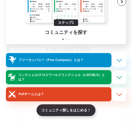
ステップ1
コミュニティを探す
Les Lazy Cats
追加メンバー募集
Chaos
フリーカンパニー（Free Company）とは？
10
募集人数
リンクシェル/クロスワールドリンクシェル（LS/CWLS）と
は？
PvPチームとは？
コミュニティ探しをはじめる！