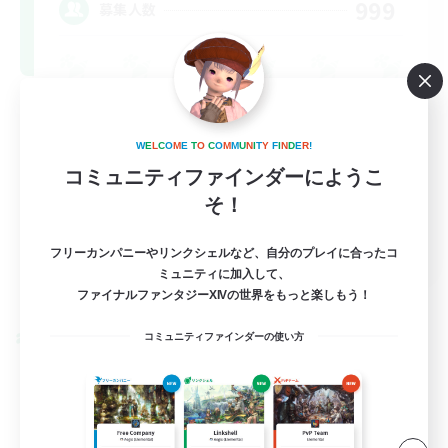
999
募集人数
W
E
L
C
O
M
E
T
O
C
O
M
M
U
N
I
T
Y
F
I
N
D
E
R
!
コミュニティファインダーにようこ
そ！
FR
フリーカンパニーやリンクシェルなど、自分のプレイに合ったコ
ミュニティに加入して、
詳細を見る
募集期間: 2026/08/31 まで
ファイナルファンタジーXIVの世界をもっと楽しもう！
コミュニティファインダーの使い方
クロスワールドリンクシェル