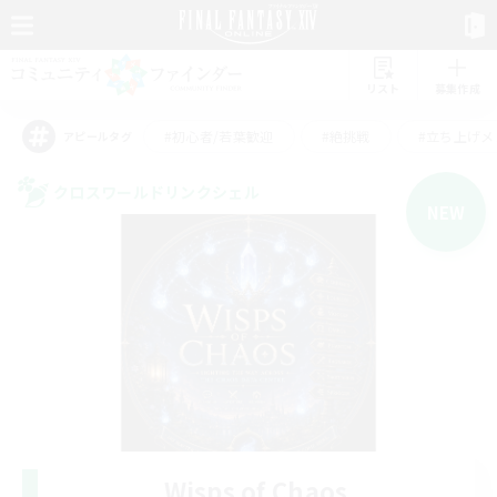
リスト
募集作成
#初心者/若葉歓迎
#絶挑戦
#立ち上げメ
アピールタグ
クロスワールドリンクシェル
NEW
Wisps of Chaos