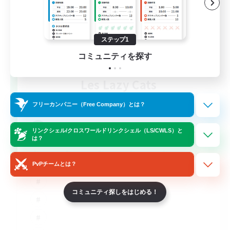
ステップ1
コミュニティを探す
Les Lazy Cats
追加メンバー募集
Chaos
フリーカンパニー（Free Company）とは？
10
募集人数
リンクシェル/クロスワールドリンクシェル（LS/CWLS）と
は？
PvPチームとは？
コミュニティ探しをはじめる！