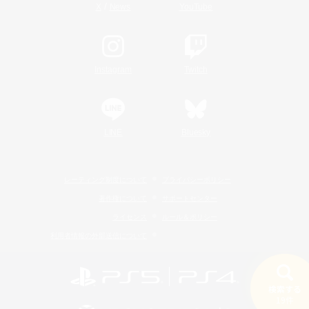
/
X
News
YouTube
Instagram
Twitch
LINE
Bluesky
レーティング制度について
プライバシーポリシー
著作権について
サポートセンター
ライセンス
ルール＆ポリシー
利用者情報の外部送信について
検索する
19件