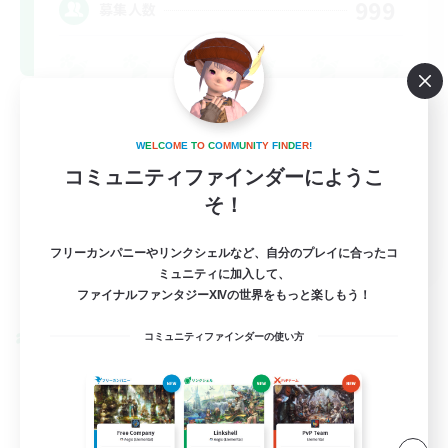
999
募集人数
W
E
L
C
O
M
E
T
O
C
O
M
M
U
N
I
T
Y
F
I
N
D
E
R
!
コミュニティファインダーにようこ
そ！
FR
フリーカンパニーやリンクシェルなど、自分のプレイに合ったコ
ミュニティに加入して、
詳細を見る
募集期間: 2026/08/31 まで
ファイナルファンタジーXIVの世界をもっと楽しもう！
コミュニティファインダーの使い方
クロスワールドリンクシェル