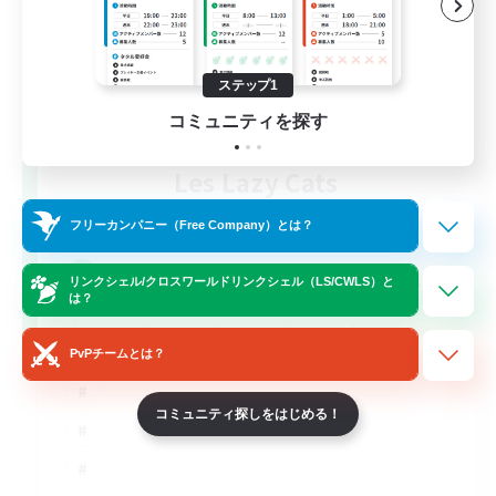
ステップ1
コミュニティを探す
Les Lazy Cats
追加メンバー募集
Chaos
フリーカンパニー（Free Company）とは？
10
募集人数
リンクシェル/クロスワールドリンクシェル（LS/CWLS）と
は？
PvPチームとは？
コミュニティ探しをはじめる！