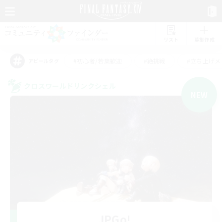
リスト
募集作成
#初心者/若葉歓迎
#絶挑戦
#立ち上げメ
アピールタグ
クロスワールドリンクシェル
NEW
JPGo!