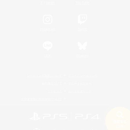
/
X
News
YouTube
Instagram
Twitch
LINE
Bluesky
レーティング制度について
プライバシーポリシー
著作権について
サポートセンター
ライセンス
ルール＆ポリシー
利用者情報の外部送信について
検索する
19件