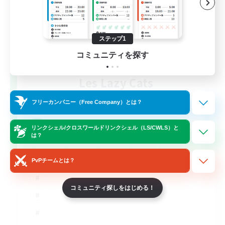
ステップ1
コミュニティを探す
Les Lazy Cats
追加メンバー募集
Chaos
フリーカンパニー（Free Company）とは？
10
募集人数
リンクシェル/クロスワールドリンクシェル（LS/CWLS）と
は？
PvPチームとは？
コミュニティ探しをはじめる！