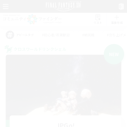
リスト
募集作成
#初心者/若葉歓迎
#絶挑戦
#立ち上げメ
アピールタグ
クロスワールドリンクシェル
NEW
JPGo!