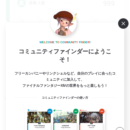
999
募集人数
W
E
L
C
O
M
E
T
O
C
O
M
M
U
N
I
T
Y
F
I
N
D
E
R
!
コミュニティファインダーにようこ
そ！
FR
フリーカンパニーやリンクシェルなど、自分のプレイに合ったコ
ミュニティに加入して、
詳細を見る
募集期間: 2026/08/31 まで
ファイナルファンタジーXIVの世界をもっと楽しもう！
コミュニティファインダーの使い方
クロスワールドリンクシェル