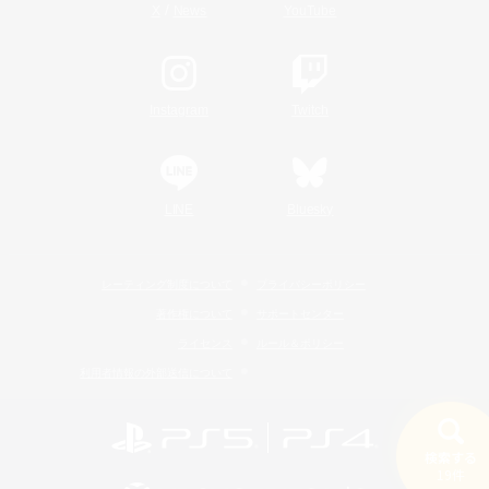
/
X
News
YouTube
Instagram
Twitch
LINE
Bluesky
レーティング制度について
プライバシーポリシー
著作権について
サポートセンター
ライセンス
ルール＆ポリシー
利用者情報の外部送信について
検索する
19件