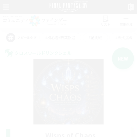
リスト
募集作成
#初心者/若葉歓迎
#絶挑戦
#零式挑戦
アピールタグ
クロスワールドリンクシェル
NEW
Wisps of Chaos