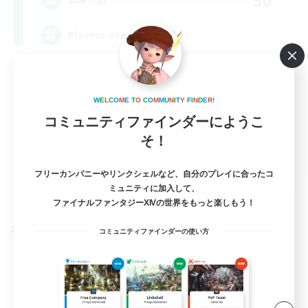
Players events social
W
E
L
C
O
M
E
T
O
C
O
M
M
U
N
I
T
Y
F
I
N
D
E
R
!
コミュニティファインダーにようこ
そ！
EN / FR
フリーカンパニーやリンクシェルなど、自分のプレイに合ったコ
ミュニティに加入して、
詳細を見る
募集期間: 2026/08/28 まで
ファイナルファンタジーXIVの世界をもっと楽しもう！
クロスワールドリンクシェル
コミュニティファインダーの使い方