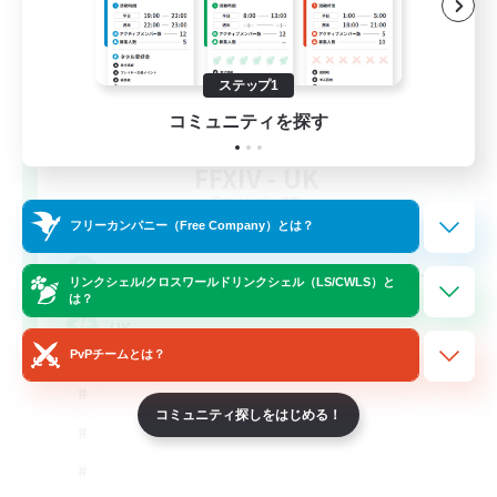
ステップ1
コミュニティを探す
FFXIV - UK
追加メンバー募集
Chaos
フリーカンパニー（Free Company）とは？
--
募集人数
リンクシェル/クロスワールドリンクシェル（LS/CWLS）と
は？
UK
PvPチームとは？
コミュニティ探しをはじめる！