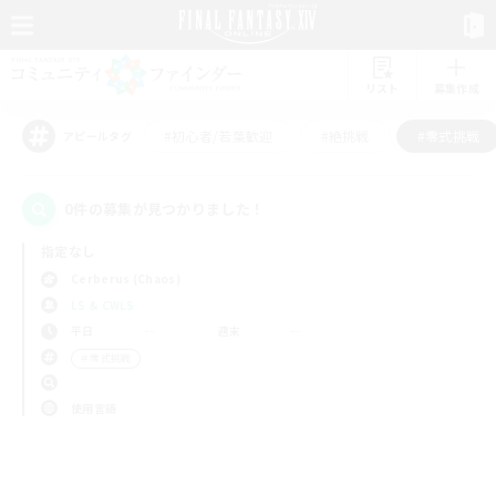
リスト
募集作成
#初心者/若葉歓迎
#絶挑戦
#零式挑戦
アピールタグ
0件の募集が見つかりました！
指定なし
Cerberus (Chaos)
LS & CWLS
平日
週末
＃零式挑戦
使用言語