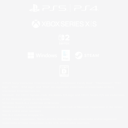
©2026 Sony Interactive Entertainment LLC."PlayStation Family Mark", "PlayStation", "PS5
logo", "PS5", "PS4 logo" and "PS4" are registered trademarks or trademarks of Sony
Interactive Entertainment Inc.
Microsoft, the XBOX Sphere mark, the Series X|S logo and XBOX Series X|S are trademarks
of the Microsoft group of companies.
Nintendo Switch is a trademark of Nintendo.
Windows is either a registered trademark or trademark of Microsoft Corporation in the United
States and/or other countries.
Mac is a trademark of Apple Inc.
©2026 Valve Corporation. Steam and the Steam logo are trademarks and/or registered
trademarks of Valve Corporation in the U.S. and/or other countries.