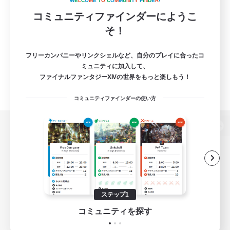
W
E
L
C
O
M
E
T
O
C
O
M
M
U
N
I
T
Y
F
I
N
D
E
R
!
コミュニティファインダーにようこ
そ！
フリーカンパニーやリンクシェルなど、自分のプレイに合ったコ
ミュニティに加入して、
ファイナルファンタジーXIVの世界をもっと楽しもう！
コミュニティファインダーの使い方
パソコン版へ
関連商品
e-STOREで購入
ステップ1
ゲームダウンロード
コミュニティを探す