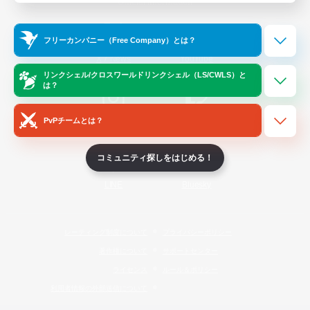
Official Information
フリーカンパニー（Free Company）とは？
/
X
News
YouTube
リンクシェル/クロスワールドリンクシェル（LS/CWLS）と
は？
PvPチームとは？
Instagram
Twitch
コミュニティ探しをはじめる！
LINE
Bluesky
レーティング制度について
プライバシーポリシー
著作権について
サポートセンター
ライセンス
ルール＆ポリシー
利用者情報の外部送信について