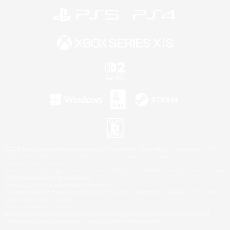
©2026 Sony Interactive Entertainment LLC."PlayStation Family Mark", "PlayStation", "PS5
logo", "PS5", "PS4 logo" and "PS4" are registered trademarks or trademarks of Sony
Interactive Entertainment Inc.
Microsoft, the XBOX Sphere mark, the Series X|S logo and XBOX Series X|S are trademarks
of the Microsoft group of companies.
Nintendo Switch is a trademark of Nintendo.
Windows is either a registered trademark or trademark of Microsoft Corporation in the United
States and/or other countries.
Mac is a trademark of Apple Inc.
©2026 Valve Corporation. Steam and the Steam logo are trademarks and/or registered
trademarks of Valve Corporation in the U.S. and/or other countries.