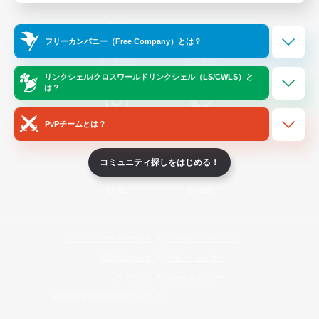
Official Information
フリーカンパニー（Free Company）とは？
/
X
News
YouTube
リンクシェル/クロスワールドリンクシェル（LS/CWLS）と
は？
PvPチームとは？
Instagram
Twitch
コミュニティ探しをはじめる！
LINE
Bluesky
レーティング制度について
プライバシーポリシー
著作権について
サポートセンター
ライセンス
ルール＆ポリシー
利用者情報の外部送信について