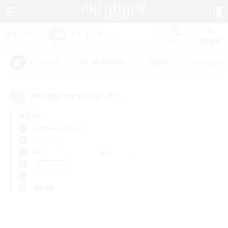
リスト
募集作成
#初心者/若葉歓迎
#絶挑戦
#立ち上げメ
アピールタグ
0件の募集が見つかりました！
指定なし
Cerberus (Chaos)
PvPチーム
平日
週末
＃ハウジング
使用言語