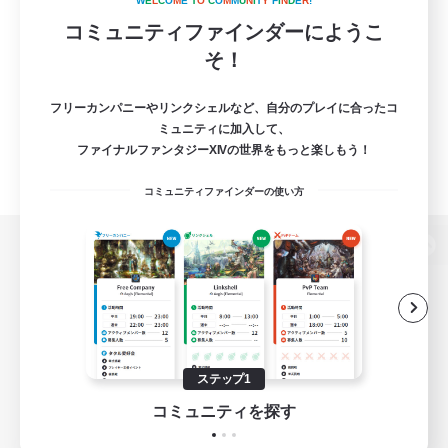
W
E
L
C
O
M
E
T
O
C
O
M
M
U
N
I
T
Y
F
I
N
D
E
R
!
コミュニティファインダーにようこ
そ！
フリーカンパニーやリンクシェルなど、自分のプレイに合ったコ
ミュニティに加入して、
ファイナルファンタジーXIVの世界をもっと楽しもう！
コミュニティファインダーの使い方
パソコン版へ
関連商品
e-STOREで購入
ステップ1
ゲームダウンロード
コミュニティを探す