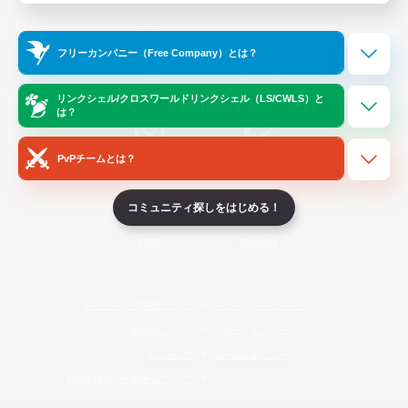
Official Information
フリーカンパニー（Free Company）とは？
/
X
News
YouTube
リンクシェル/クロスワールドリンクシェル（LS/CWLS）と
は？
PvPチームとは？
Instagram
Twitch
コミュニティ探しをはじめる！
LINE
Bluesky
レーティング制度について
プライバシーポリシー
著作権について
サポートセンター
ライセンス
ルール＆ポリシー
利用者情報の外部送信について