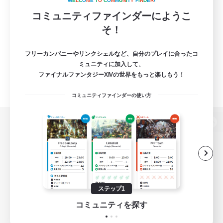
W
E
L
C
O
M
E
T
O
C
O
M
M
U
N
I
T
Y
F
I
N
D
E
R
!
コミュニティファインダーにようこ
そ！
フリーカンパニーやリンクシェルなど、自分のプレイに合ったコ
ミュニティに加入して、
ファイナルファンタジーXIVの世界をもっと楽しもう！
コミュニティファインダーの使い方
パソコン版へ
関連商品
e-STOREで購入
ステップ1
ゲームダウンロード
コミュニティを探す