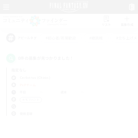
リスト
募集作成
#初心者/若葉歓迎
#絶挑戦
#立ち上げメ
アピールタグ
0件の募集が見つかりました！
指定なし
Cerberus (Chaos)
PvPチーム
平日
週末
＃モブハント
使用言語