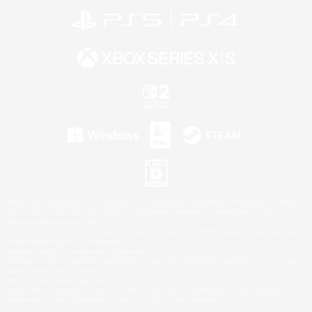
©2026 Sony Interactive Entertainment LLC."PlayStation Family Mark", "PlayStation", "PS5
logo", "PS5", "PS4 logo" and "PS4" are registered trademarks or trademarks of Sony
Interactive Entertainment Inc.
Microsoft, the XBOX Sphere mark, the Series X|S logo and XBOX Series X|S are trademarks
of the Microsoft group of companies.
Nintendo Switch is a trademark of Nintendo.
Windows is either a registered trademark or trademark of Microsoft Corporation in the United
States and/or other countries.
Mac is a trademark of Apple Inc.
©2026 Valve Corporation. Steam and the Steam logo are trademarks and/or registered
trademarks of Valve Corporation in the U.S. and/or other countries.