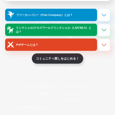
Official Information
フリーカンパニー（Free Company）とは？
/
X
News
YouTube
リンクシェル/クロスワールドリンクシェル（LS/CWLS）と
は？
PvPチームとは？
Instagram
Twitch
コミュニティ探しをはじめる！
LINE
Bluesky
レーティング制度について
プライバシーポリシー
著作権について
サポートセンター
ライセンス
ルール＆ポリシー
利用者情報の外部送信について