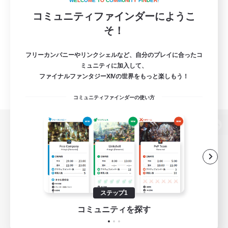
W
E
L
C
O
M
E
T
O
C
O
M
M
U
N
I
T
Y
F
I
N
D
E
R
!
コミュニティファインダーにようこ
そ！
フリーカンパニーやリンクシェルなど、自分のプレイに合ったコ
ミュニティに加入して、
ファイナルファンタジーXIVの世界をもっと楽しもう！
コミュニティファインダーの使い方
パソコン版へ
関連商品
e-STOREで購入
ステップ1
ゲームダウンロード
コミュニティを探す