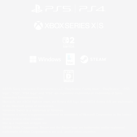
©2026 Sony Interactive Entertainment LLC."PlayStation Family Mark", "PlayStation", "PS5
logo", "PS5", "PS4 logo" and "PS4" are registered trademarks or trademarks of Sony
Interactive Entertainment Inc.
Microsoft, the XBOX Sphere mark, the Series X|S logo and XBOX Series X|S are trademarks
of the Microsoft group of companies.
Nintendo Switch is a trademark of Nintendo.
Windows is either a registered trademark or trademark of Microsoft Corporation in the United
States and/or other countries.
Mac is a trademark of Apple Inc.
©2026 Valve Corporation. Steam and the Steam logo are trademarks and/or registered
trademarks of Valve Corporation in the U.S. and/or other countries.