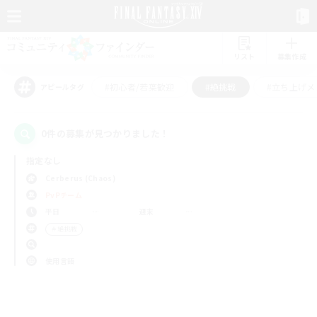
リスト
募集作成
#初心者/若葉歓迎
#絶挑戦
#立ち上げメ
アピールタグ
0件の募集が見つかりました！
指定なし
Cerberus (Chaos)
PvPチーム
平日
週末
＃絶挑戦
使用言語