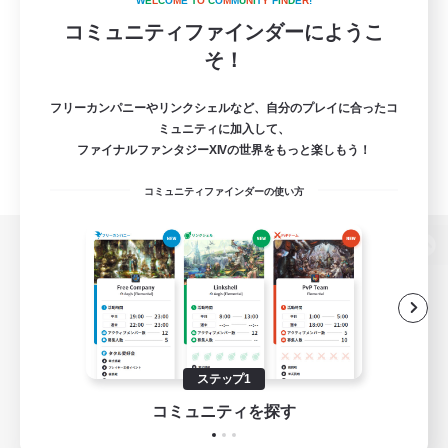
W
E
L
C
O
M
E
T
O
C
O
M
M
U
N
I
T
Y
F
I
N
D
E
R
!
コミュニティファインダーにようこ
そ！
フリーカンパニーやリンクシェルなど、自分のプレイに合ったコ
ミュニティに加入して、
ファイナルファンタジーXIVの世界をもっと楽しもう！
コミュニティファインダーの使い方
パソコン版へ
関連商品
e-STOREで購入
ステップ1
ゲームダウンロード
コミュニティを探す