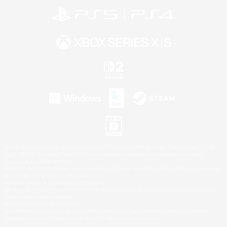
©2026 Sony Interactive Entertainment LLC."PlayStation Family Mark", "PlayStation", "PS5
logo", "PS5", "PS4 logo" and "PS4" are registered trademarks or trademarks of Sony
Interactive Entertainment Inc.
Microsoft, the XBOX Sphere mark, the Series X|S logo and XBOX Series X|S are trademarks
of the Microsoft group of companies.
Nintendo Switch is a trademark of Nintendo.
Windows is either a registered trademark or trademark of Microsoft Corporation in the United
States and/or other countries.
Mac is a trademark of Apple Inc.
©2026 Valve Corporation. Steam and the Steam logo are trademarks and/or registered
trademarks of Valve Corporation in the U.S. and/or other countries.