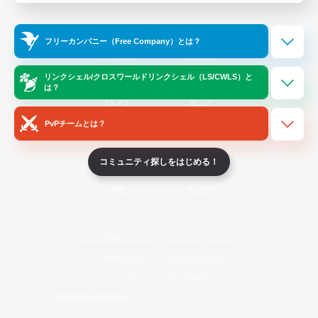
Official Information
フリーカンパニー（Free Company）とは？
/
X
News
YouTube
リンクシェル/クロスワールドリンクシェル（LS/CWLS）と
は？
PvPチームとは？
Instagram
Twitch
コミュニティ探しをはじめる！
LINE
Bluesky
レーティング制度について
プライバシーポリシー
著作権について
サポートセンター
ライセンス
ルール＆ポリシー
利用者情報の外部送信について