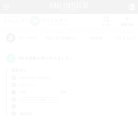
リスト
募集作成
#初心者/若葉歓迎
#絶挑戦
#立ち上げメ
アピールタグ
0件の募集が見つかりました！
指定なし
Cerberus (Chaos)
PvPチーム
平日
週末
＃プレイヤー主催イベント
使用言語