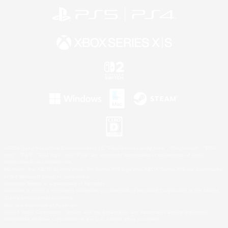
©2026 Sony Interactive Entertainment LLC."PlayStation Family Mark", "PlayStation", "PS5
logo", "PS5", "PS4 logo" and "PS4" are registered trademarks or trademarks of Sony
Interactive Entertainment Inc.
Microsoft, the XBOX Sphere mark, the Series X|S logo and XBOX Series X|S are trademarks
of the Microsoft group of companies.
Nintendo Switch is a trademark of Nintendo.
Windows is either a registered trademark or trademark of Microsoft Corporation in the United
States and/or other countries.
Mac is a trademark of Apple Inc.
©2026 Valve Corporation. Steam and the Steam logo are trademarks and/or registered
trademarks of Valve Corporation in the U.S. and/or other countries.