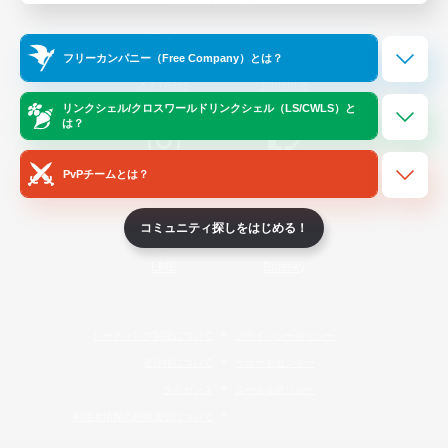
Official Information
フリーカンパニー（Free Company）とは？
/
X
News
YouTube
リンクシェル/クロスワールドリンクシェル（LS/CWLS）と
は？
PvPチームとは？
Instagram
Twitch
コミュニティ探しをはじめる！
LINE
Bluesky
レーティング制度について
プライバシーポリシー
著作権について
サポートセンター
ライセンス
ルール＆ポリシー
利用者情報の外部送信について