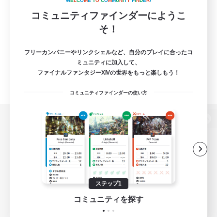
W
E
L
C
O
M
E
T
O
C
O
M
M
U
N
I
T
Y
F
I
N
D
E
R
!
コミュニティファインダーにようこ
そ！
フリーカンパニーやリンクシェルなど、自分のプレイに合ったコ
ミュニティに加入して、
ファイナルファンタジーXIVの世界をもっと楽しもう！
コミュニティファインダーの使い方
パソコン版へ
関連商品
e-STOREで購入
ステップ1
ゲームダウンロード
コミュニティを探す