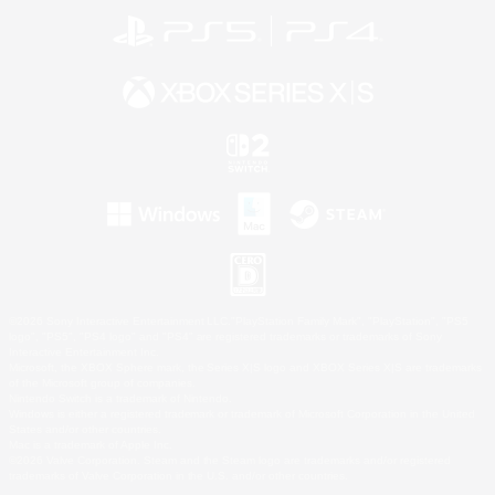
©2026 Sony Interactive Entertainment LLC."PlayStation Family Mark", "PlayStation", "PS5
logo", "PS5", "PS4 logo" and "PS4" are registered trademarks or trademarks of Sony
Interactive Entertainment Inc.
Microsoft, the XBOX Sphere mark, the Series X|S logo and XBOX Series X|S are trademarks
of the Microsoft group of companies.
Nintendo Switch is a trademark of Nintendo.
Windows is either a registered trademark or trademark of Microsoft Corporation in the United
States and/or other countries.
Mac is a trademark of Apple Inc.
©2026 Valve Corporation. Steam and the Steam logo are trademarks and/or registered
trademarks of Valve Corporation in the U.S. and/or other countries.