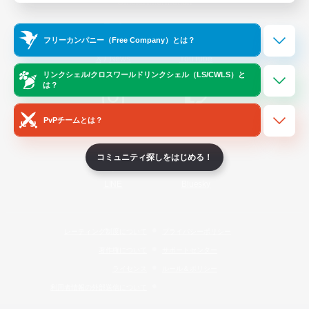
Official Information
フリーカンパニー（Free Company）とは？
/
X
News
YouTube
リンクシェル/クロスワールドリンクシェル（LS/CWLS）と
は？
PvPチームとは？
Instagram
Twitch
コミュニティ探しをはじめる！
LINE
Bluesky
レーティング制度について
プライバシーポリシー
著作権について
サポートセンター
ライセンス
ルール＆ポリシー
利用者情報の外部送信について