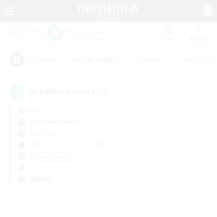
リスト
募集作成
#初心者/若葉歓迎
#絶挑戦
#立ち上げメ
アピールタグ
0件の募集が見つかりました！
指定なし
Cerberus (Chaos)
PvPチーム
平日
週末
＃なんでも楽しむ
使用言語