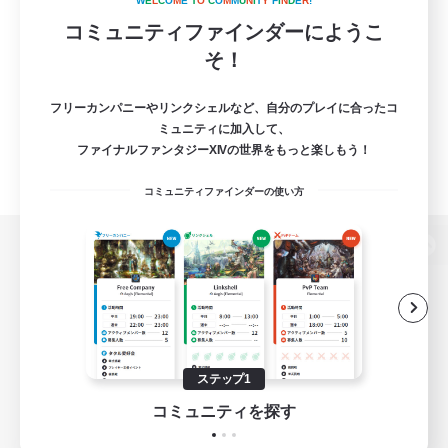
W
E
L
C
O
M
E
T
O
C
O
M
M
U
N
I
T
Y
F
I
N
D
E
R
!
コミュニティファインダーにようこ
そ！
フリーカンパニーやリンクシェルなど、自分のプレイに合ったコ
ミュニティに加入して、
ファイナルファンタジーXIVの世界をもっと楽しもう！
コミュニティファインダーの使い方
パソコン版へ
関連商品
e-STOREで購入
ステップ1
ゲームダウンロード
コミュニティを探す