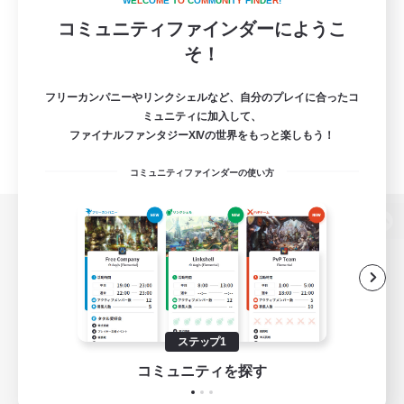
W
E
L
C
O
M
E
T
O
C
O
M
M
U
N
I
T
Y
F
I
N
D
E
R
!
コミュニティファインダーにようこ
そ！
フリーカンパニーやリンクシェルなど、自分のプレイに合ったコ
ミュニティに加入して、
ファイナルファンタジーXIVの世界をもっと楽しもう！
コミュニティファインダーの使い方
パソコン版へ
関連商品
e-STOREで購入
ステップ1
ゲームダウンロード
コミュニティを探す