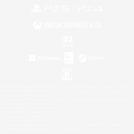
©2026 Sony Interactive Entertainment LLC."PlayStation Family Mark", "PlayStation", "PS5
logo", "PS5", "PS4 logo" and "PS4" are registered trademarks or trademarks of Sony
Interactive Entertainment Inc.
Microsoft, the XBOX Sphere mark, the Series X|S logo and XBOX Series X|S are trademarks
of the Microsoft group of companies.
Nintendo Switch is a trademark of Nintendo.
Windows is either a registered trademark or trademark of Microsoft Corporation in the United
States and/or other countries.
Mac is a trademark of Apple Inc.
©2026 Valve Corporation. Steam and the Steam logo are trademarks and/or registered
trademarks of Valve Corporation in the U.S. and/or other countries.