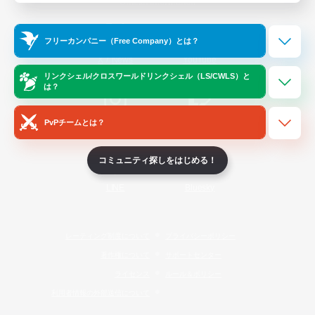
Official Information
フリーカンパニー（Free Company）とは？
/
X
News
YouTube
リンクシェル/クロスワールドリンクシェル（LS/CWLS）と
は？
PvPチームとは？
Instagram
Twitch
コミュニティ探しをはじめる！
LINE
Bluesky
レーティング制度について
プライバシーポリシー
著作権について
サポートセンター
ライセンス
ルール＆ポリシー
利用者情報の外部送信について