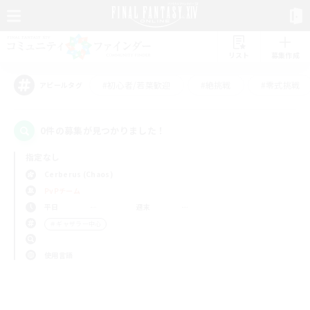
リスト
募集作成
#初心者/若葉歓迎
#絶挑戦
#零式挑戦
アピールタグ
0件の募集が見つかりました！
指定なし
Cerberus (Chaos)
PvPチーム
平日
週末
＃ギャザラー中心
使用言語