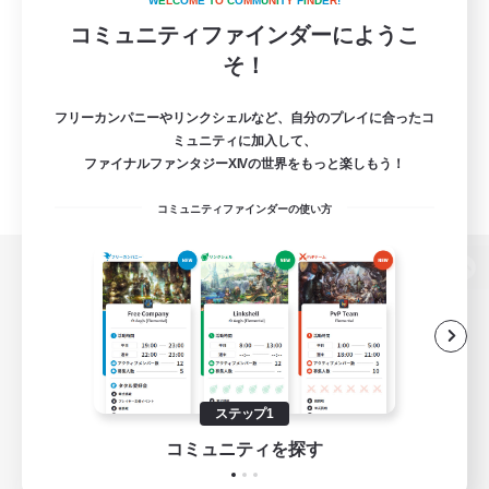
W
E
L
C
O
M
E
T
O
C
O
M
M
U
N
I
T
Y
F
I
N
D
E
R
!
コミュニティファインダーにようこ
そ！
フリーカンパニーやリンクシェルなど、自分のプレイに合ったコ
ミュニティに加入して、
ファイナルファンタジーXIVの世界をもっと楽しもう！
コミュニティファインダーの使い方
パソコン版へ
関連商品
e-STOREで購入
ステップ1
ゲームダウンロード
コミュニティを探す