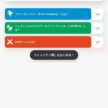
Official Information
フリーカンパニー（Free Company）とは？
/
X
News
YouTube
リンクシェル/クロスワールドリンクシェル（LS/CWLS）と
は？
PvPチームとは？
Instagram
Twitch
コミュニティ探しをはじめる！
LINE
Bluesky
レーティング制度について
プライバシーポリシー
著作権について
サポートセンター
ライセンス
ルール＆ポリシー
利用者情報の外部送信について