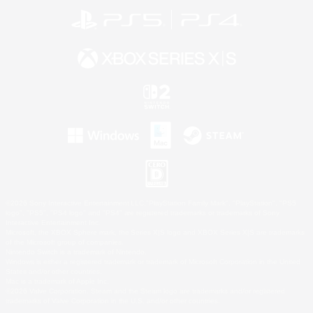
©2026 Sony Interactive Entertainment LLC."PlayStation Family Mark", "PlayStation", "PS5
logo", "PS5", "PS4 logo" and "PS4" are registered trademarks or trademarks of Sony
Interactive Entertainment Inc.
Microsoft, the XBOX Sphere mark, the Series X|S logo and XBOX Series X|S are trademarks
of the Microsoft group of companies.
Nintendo Switch is a trademark of Nintendo.
Windows is either a registered trademark or trademark of Microsoft Corporation in the United
States and/or other countries.
Mac is a trademark of Apple Inc.
©2026 Valve Corporation. Steam and the Steam logo are trademarks and/or registered
trademarks of Valve Corporation in the U.S. and/or other countries.