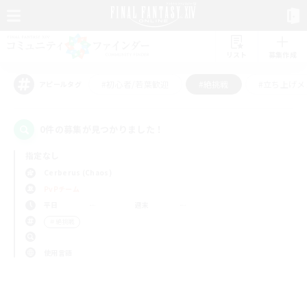
リスト
募集作成
#初心者/若葉歓迎
#絶挑戦
#立ち上げメ
アピールタグ
0件の募集が見つかりました！
指定なし
Cerberus (Chaos)
PvPチーム
平日
週末
＃絶挑戦
使用言語